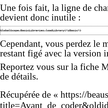
Une fois fait, la ligne de ch
devient donc inutile :
GlobalScope.BasicLibraries.loadLibrary("zBasic")
Cependant, vous perdez le m
restant figé avec la version i
Reportez vous sur la fiche
M
de détails.
Récupérée de «
https://beau
title=Avant_de_coder&oldi