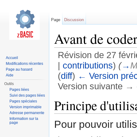
Page
Discussion
Avant de code
Révision de 27 févr
Accueil
|
contributions
)
(
→
M
Modifications récentes
Page au hasard
(
diff
)
← Version pré
Aide
Version suivante → (
Outils
Pages liées
Aller à :
navigation
,
rechercher
Suivi des pages liées
Principe d'utilis
Pages spéciales
Version imprimable
Adresse permanente
Information sur la
Pour pouvoir utili
page