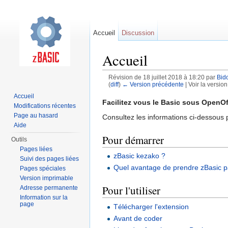
Accueil
Discussion
Accueil
Révision de 18 juillet 2018 à 18:20 par
Bido
(
diff
)
← Version précédente
| Voir la version
Aller à :
navigation
,
rechercher
Accueil
Facilitez vous le Basic sous OpenOf
Modifications récentes
Page au hasard
Consultez les informations ci-dessous
Aide
Pour démarrer
Outils
Pages liées
zBasic kezako ?
Suivi des pages liées
Quel avantage de prendre zBasic p
Pages spéciales
Version imprimable
Pour l'utiliser
Adresse permanente
Information sur la
page
Télécharger l'extension
Avant de coder