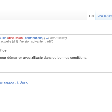
Lire
Voir le te
uille
(
discussion
|
contributions
)
(
→
Pour l'utiliser
)
 actuelle (diff) | Version suivante → (diff)
fice
 pour démarrer avec
zBasic
dans de bonnes conditions.
ar rapport à Basic