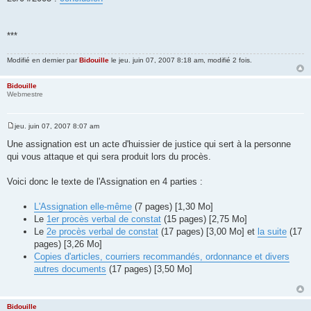
***
Modifié en dernier par
Bidouille
le jeu. juin 07, 2007 8:18 am, modifié 2 fois.
Bidouille
Webmestre
jeu. juin 07, 2007 8:07 am
M
e
Une assignation est un acte d'huissier de justice qui sert à la personne
s
qui vous attaque et qui sera produit lors du procès.
s
a
g
Voici donc le texte de l'Assignation en 4 parties :
e
L'Assignation elle-même
(7 pages) [1,30 Mo]
Le
1er procès verbal de constat
(15 pages) [2,75 Mo]
Le
2e procès verbal de constat
(17 pages) [3,00 Mo] et
la suite
(17
pages) [3,26 Mo]
Copies d'articles, courriers recommandés, ordonnance et divers
autres documents
(17 pages) [3,50 Mo]
Bidouille