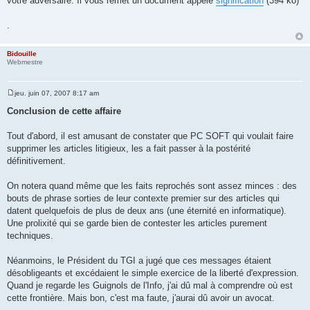
votre adversaire. Il vous remet un document appelé
signification
(394 ko)
.
Bidouille
Webmestre
jeu. juin 07, 2007 8:17 am
M
e
Conclusion de cette affaire
s
s
a
Tout d'abord, il est amusant de constater que PC SOFT qui voulait faire
g
supprimer les articles litigieux, les a fait passer à la postérité
e
définitivement.
On notera quand même que les faits reprochés sont assez minces : des
bouts de phrase sorties de leur contexte premier sur des articles qui
datent quelquefois de plus de deux ans (une éternité en informatique).
Une prolixité qui se garde bien de contester les articles purement
techniques.
Néanmoins, le Président du TGI a jugé que ces messages étaient
désobligeants et excédaient le simple exercice de la liberté d'expression.
Quand je regarde les Guignols de l'Info, j'ai dû mal à comprendre où est
cette frontière. Mais bon, c'est ma faute, j'aurai dû avoir un avocat.