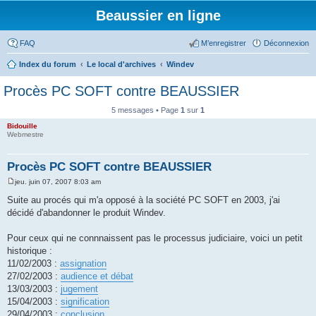
Beaussier en ligne
FAQ
M’enregistrer
Déconnexion
Index du forum
Le local d'archives
Windev
Procès PC SOFT contre BEAUSSIER
5 messages • Page
1
sur
1
Bidouille
Webmestre
Procès PC SOFT contre BEAUSSIER
jeu. juin 07, 2007 8:03 am
M
e
Suite au procés qui m'a opposé à la société PC SOFT en 2003, j'ai
s
décidé d'abandonner le produit Windev.
s
a
g
Pour ceux qui ne connnaissent pas le processus judiciaire, voici un petit
e
historique :
11/02/2003 :
assignation
27/02/2003 :
audience et débat
13/03/2003 :
jugement
15/04/2003 :
signification
29/04/2003 :
conclusion