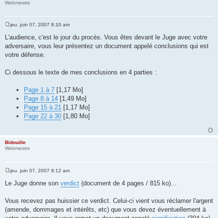
Webmestre
jeu. juin 07, 2007 8:10 am
M
e
L'audience, c'est le jour du procès. Vous êtes devant le Juge avec votre
s
adversaire, vous leur présentez un document appelé conclusions qui est
s
a
votre défense.
g
e
Ci dessous le texte de mes conclusions en 4 parties :
Page 1 à 7
[1,17 Mo]
Page 8 à 14
[1,49 Mo]
Page 15 à 21
[1,17 Mo]
Page 22 à 30
[1,80 Mo]
Bidouille
Webmestre
jeu. juin 07, 2007 8:12 am
M
e
Le Juge donne son
verdict
(document de 4 pages / 815 ko)...
s
s
a
Vous recevez pas huissier ce verdict. Celui-ci vient vous réclamer l'argent
g
(amende, dommages et intérêts, etc) que vous devez éventuellement à
e