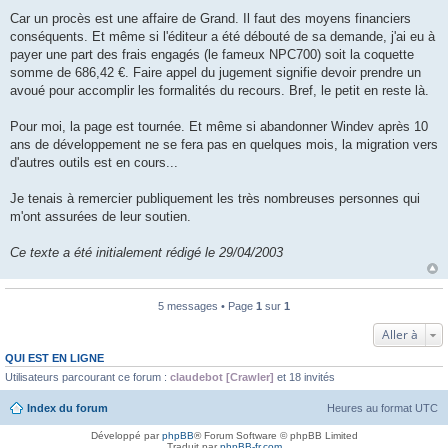
Car un procès est une affaire de Grand. Il faut des moyens financiers
conséquents. Et même si l'éditeur a été débouté de sa demande, j'ai eu à
payer une part des frais engagés (le fameux NPC700) soit la coquette
somme de 686,42 €. Faire appel du jugement signifie devoir prendre un
avoué pour accomplir les formalités du recours. Bref, le petit en reste là.
Pour moi, la page est tournée. Et même si abandonner Windev après 10
ans de développement ne se fera pas en quelques mois, la migration vers
d'autres outils est en cours...
Je tenais à remercier publiquement les très nombreuses personnes qui
m'ont assurées de leur soutien.
Ce texte a été initialement rédigé le 29/04/2003
5 messages • Page
1
sur
1
Aller à
QUI EST EN LIGNE
Utilisateurs parcourant ce forum :
claudebot [Crawler]
et 18 invités
Index du forum
Heures au format
UTC
Développé par
phpBB
® Forum Software © phpBB Limited
Traduit par
phpBB-fr.com