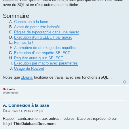
avec du SQL si ce n'est automatiser la tâche.
Sommaire
Connexion à la base
Avant de partir tête baissée
Règles de typographie dans une macro
Exécution d'un SELECT par macro
Fermez la !
Alternative de stockage des requêtes
Exécution d'une requête SELECT
Requête autre qu'un SELECT
Exécution par macro avec paramètres
Usage du RowSet
Notez que
zBasic
facilitera ce travail avec ses fonctions
zSQL
...
Bidouille
Webmestre
A. Connexion à la base
lun. mars 14, 2016 2:02 pm
M
e
Rappel
: contrairement aux autres modules, Base est représenté par
s
l'objet
ThisDatabaseDocument
s
a