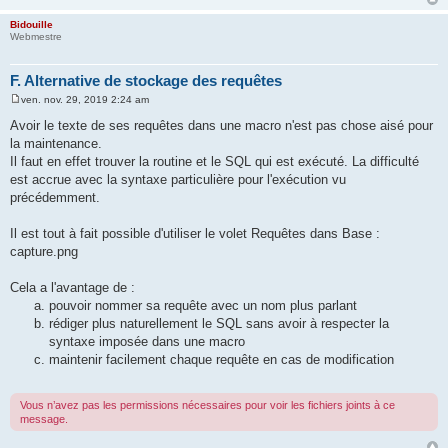
Bidouille
Webmestre
F. Alternative de stockage des requêtes
ven. nov. 29, 2019 2:24 am
M
e
Avoir le texte de ses requêtes dans une macro n'est pas chose aisé pour
s
la maintenance.
s
a
Il faut en effet trouver la routine et le SQL qui est exécuté. La difficulté
g
est accrue avec la syntaxe particulière pour l'exécution vu
e
précédemment.
Il est tout à fait possible d'utiliser le volet Requêtes dans Base :
capture.png
Cela a l'avantage de :
pouvoir nommer sa requête avec un nom plus parlant
rédiger plus naturellement le SQL sans avoir à respecter la
syntaxe imposée dans une macro
maintenir facilement chaque requête en cas de modification
Vous n’avez pas les permissions nécessaires pour voir les fichiers joints à ce
message.