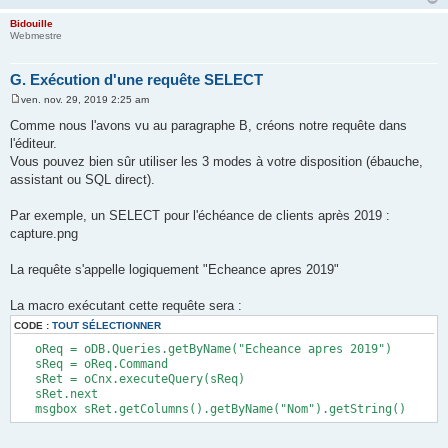
Bidouille
Webmestre
G. Exécution d'une requête SELECT
ven. nov. 29, 2019 2:25 am
M
e
Comme nous l'avons vu au paragraphe B, créons notre requête dans
s
l'éditeur.
s
a
Vous pouvez bien sûr utiliser les 3 modes à votre disposition (ébauche,
g
assistant ou SQL direct).
e
Par exemple, un SELECT pour l'échéance de clients après 2019 :
capture.png
La requête s'appelle logiquement "Echeance apres 2019"
La macro exécutant cette requête sera :
CODE :
TOUT SÉLECTIONNER
oReq = oDB.Queries.getByName("Echeance apres 2019")
sReq = oReq.Command
sRet = oCnx.executeQuery(sReq)
sRet.next
msgbox sRet.getColumns().getByName("Nom").getString()