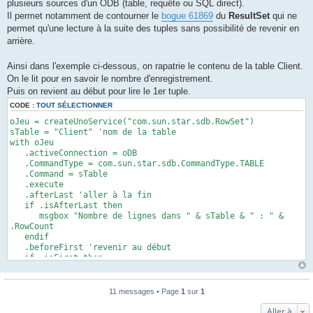
plusieurs sources d'un ODB (table, requête ou SQL direct).
e
Il permet notamment de contourner le
bogue 61869
du
ResultSet
qui ne
permet qu'une lecture à la suite des tuples sans possibilité de revenir en
arrière.
Ainsi dans l'exemple ci-dessous, on rapatrie le contenu de la table Client.
On le lit pour en savoir le nombre d'enregistrement.
Puis on revient au début pour lire le 1er tuple.
CODE :
TOUT SÉLECTIONNER
oJeu = createUnoService("com.sun.star.sdb.RowSet")
sTable = "Client" 'nom de la table
with oJeu
.activeConnection = oDB
.CommandType = com.sun.star.sdb.CommandType.TABLE
.Command = sTable
.execute
.afterLast 'aller à la fin
if .isAfterLast then
msgbox "Nombre de lignes dans " & sTable & " : " &
.RowCount
endif
.beforeFirst 'revenir au début
if .isFirst then
.next
msgbox .getColumns().getByName("nom").getString()
endif
11 messages • Page
1
sur
1
.dispose 'fermeture
end with
Aller à