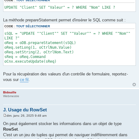
CODE :
TOUT SÉLECTIONNER
UPDATE "Client" SET "Valeur" = ? WHERE "Nom" LIKE ?
La méthode prepareStatement permet d'insérer le SQL comme suit :
CODE :
TOUT SÉLECTIONNER
sSQL = "UPDATE ""Client"" SET ""Valeur"" = ? WHERE ""Nom""
LIKE ?"
oReq = oDB.prepareStatement(sSQL)
oReq.setLong(1, oCtrlNum.Value)
oReq.setString(2, oCtrlNom.Text)
sReq = oReq.Command
oCnx.executeUpdate(sReq)
Pour la récupération des valeurs d'un contrôle de formulaire, reportez-
vous sur
ce fil
.
Bidouille
Webmestre
J. Usage du RowSet
dim. janv. 26, 2025 9:48 am
M
e
On peut également stocker les informations dans un objet de type
s
RowSet
.
s
a
C'est un un jeu de tuples qui permet de naviguer indifféremment dans
g