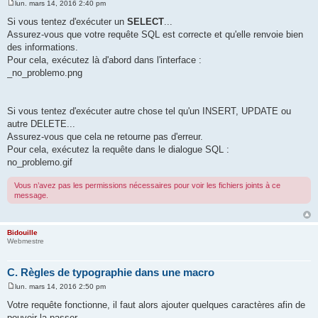
lun. mars 14, 2016 2:40 pm
M
e
Si vous tentez d'exécuter un
SELECT
...
s
Assurez-vous que votre requête SQL est correcte et qu'elle renvoie bien
s
a
des informations.
g
Pour cela, exécutez là d'abord dans l'interface :
e
_no_problemo.png
Si vous tentez d'exécuter autre chose tel qu'un INSERT, UPDATE ou
autre DELETE...
Assurez-vous que cela ne retourne pas d'erreur.
Pour cela, exécutez la requête dans le dialogue SQL :
no_problemo.gif
Vous n’avez pas les permissions nécessaires pour voir les fichiers joints à ce
message.
Bidouille
Webmestre
C. Règles de typographie dans une macro
lun. mars 14, 2016 2:50 pm
M
e
Votre requête fonctionne, il faut alors ajouter quelques caractères afin de
s
pouvoir la passer.