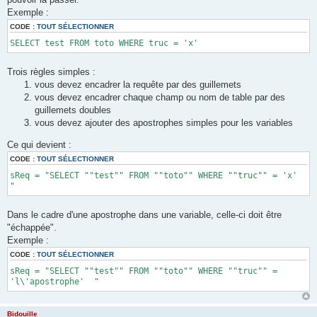
s
a
Exemple :
g
e
CODE :
TOUT SÉLECTIONNER
SELECT test FROM toto WHERE truc = 'x'
Trois règles simples :
vous devez encadrer la requête par des guillemets
vous devez encadrer chaque champ ou nom de table par des
guillemets doubles
vous devez ajouter des apostrophes simples pour les variables
Ce qui devient :
CODE :
TOUT SÉLECTIONNER
sReq = "SELECT ""test"" FROM ""toto"" WHERE ""truc"" = 'x'
"
Dans le cadre d'une apostrophe dans une variable, celle-ci doit être
"échappée".
Exemple :
CODE :
TOUT SÉLECTIONNER
sReq = "SELECT ""test"" FROM ""toto"" WHERE ""truc"" =
'l\'apostrophe' "
Bidouille