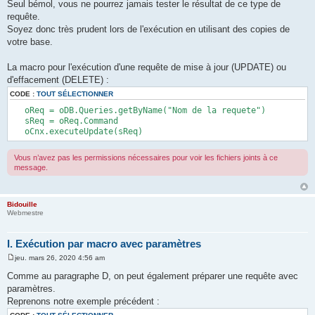
Seul bémol, vous ne pourrez jamais tester le résultat de ce type de
requête.
Soyez donc très prudent lors de l'exécution en utilisant des copies de
votre base.
La macro pour l'exécution d'une requête de mise à jour (UPDATE) ou
d'effacement (DELETE) :
CODE :
TOUT SÉLECTIONNER
oReq = oDB.Queries.getByName("Nom de la requete")
sReq = oReq.Command
oCnx.executeUpdate(sReq)
Vous n’avez pas les permissions nécessaires pour voir les fichiers joints à ce
message.
Bidouille
Webmestre
I. Exécution par macro avec paramètres
jeu. mars 26, 2020 4:56 am
M
e
Comme au paragraphe D, on peut également préparer une requête avec
s
paramètres.
s
a
Reprenons notre exemple précédent :
g
e