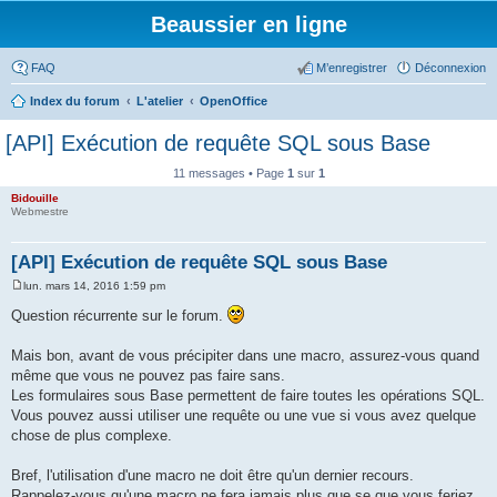
Beaussier en ligne
FAQ
M’enregistrer
Déconnexion
Index du forum
L'atelier
OpenOffice
[API] Exécution de requête SQL sous Base
11 messages • Page
1
sur
1
Bidouille
Webmestre
[API] Exécution de requête SQL sous Base
lun. mars 14, 2016 1:59 pm
M
e
Question récurrente sur le forum.
s
s
a
Mais bon, avant de vous précipiter dans une macro, assurez-vous quand
g
même que vous ne pouvez pas faire sans.
e
Les formulaires sous Base permettent de faire toutes les opérations SQL.
Vous pouvez aussi utiliser une requête ou une vue si vous avez quelque
chose de plus complexe.
Bref, l'utilisation d'une macro ne doit être qu'un dernier recours.
Rappelez-vous qu'une macro ne fera jamais plus que se que vous feriez