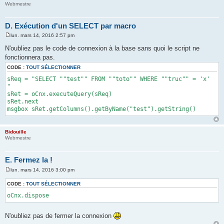
Webmestre
D. Exécution d'un SELECT par macro
lun. mars 14, 2016 2:57 pm
M
e
N'oubliez pas le code de connexion à la base sans quoi le script ne
s
fonctionnera pas.
s
a
CODE :
TOUT SÉLECTIONNER
g
e
sReq = "SELECT ""test"" FROM ""toto"" WHERE ""truc"" = 'x'
"
sRet = oCnx.executeQuery(sReq)
sRet.next
msgbox sRet.getColumns().getByName("test").getString()
Bidouille
Webmestre
E. Fermez la !
lun. mars 14, 2016 3:00 pm
M
e
CODE :
TOUT SÉLECTIONNER
s
s
oCnx.dispose
a
g
e
N'oubliez pas de fermer la connexion