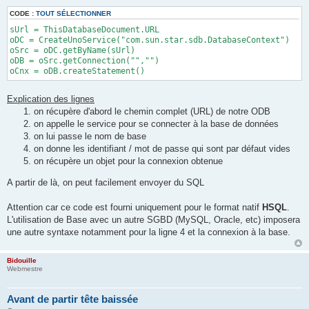
g
e
CODE :
TOUT SÉLECTIONNER
sUrl = ThisDatabaseDocument.URL
oDC = CreateUnoService("com.sun.star.sdb.DatabaseContext")
oSrc = oDC.getByName(sUrl)
oDB = oSrc.getConnection("","")
oCnx = oDB.createStatement()
Explication des lignes
on récupère d'abord le chemin complet (URL) de notre ODB
on appelle le service pour se connecter à la base de données
on lui passe le nom de base
on donne les identifiant / mot de passe qui sont par défaut vides
on récupère un objet pour la connexion obtenue
A partir de là, on peut facilement envoyer du SQL
Attention car ce code est fourni uniquement pour le format natif
HSQL
.
L'utilisation de Base avec un autre SGBD (MySQL, Oracle, etc) imposera
une autre syntaxe notamment pour la ligne 4 et la connexion à la base.
Bidouille
Webmestre
Avant de partir tête baissée