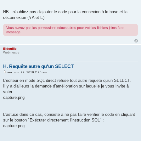
NB : n'oubliez pas d'ajouter le code pour la connexion à la base et la
déconnexion (§ A et E).
Vous n’avez pas les permissions nécessaires pour voir les fichiers joints à ce
message.
Bidouille
Webmestre
H. Requête autre qu'un SELECT
ven. nov. 29, 2019 2:26 am
M
e
L'éditeur en mode SQL direct refuse tout autre requête qu'un SELECT.
s
Il y a d'ailleurs la demande d'amélioration sur laquelle je vous invite à
s
a
voter.
g
capture.png
e
L'astuce dans ce cas, consiste à ne pas faire vérifier le code en cliquant
sur le bouton "Exécuter directement l'instruction SQL" :
capture.png