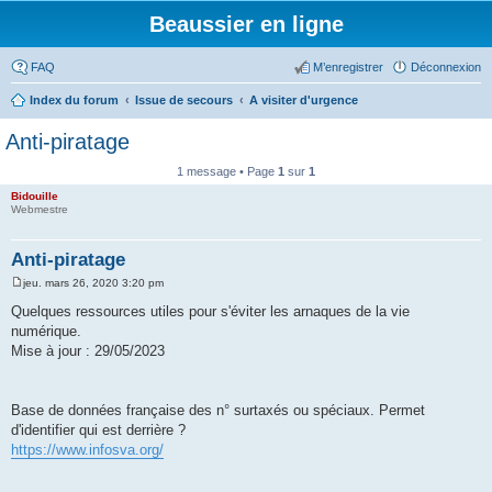
Beaussier en ligne
FAQ
M’enregistrer
Déconnexion
Index du forum
Issue de secours
A visiter d'urgence
Anti-piratage
1 message • Page
1
sur
1
Bidouille
Webmestre
Anti-piratage
jeu. mars 26, 2020 3:20 pm
M
e
Quelques ressources utiles pour s'éviter les arnaques de la vie
s
numérique.
s
a
Mise à jour : 29/05/2023
g
e
Base de données française des n° surtaxés ou spéciaux. Permet
d'identifier qui est derrière ?
https://www.infosva.org/