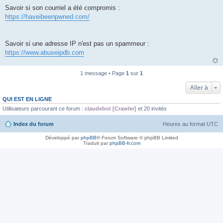
Savoir si son courriel a été compromis :
https://haveibeenpwned.com/
Savoir si une adresse IP n'est pas un spammeur :
https://www.abuseipdb.com
1 message • Page
1
sur
1
Aller à
QUI EST EN LIGNE
Utilisateurs parcourant ce forum :
claudebot [Crawler]
et 20 invités
Index du forum
Heures au format
UTC
Développé par
phpBB
® Forum Software © phpBB Limited
Traduit par
phpBB-fr.com