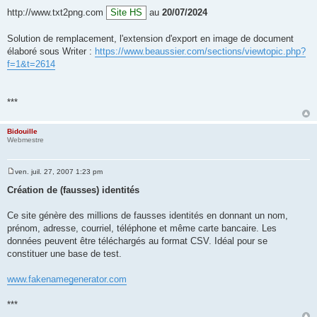
http://www.txt2png.com
Site HS
au
20/07/2024
Solution de remplacement, l'extension d'export en image de document
élaboré sous Writer :
https://www.beaussier.com/sections/viewtopic.php?
f=1&t=2614
***
Bidouille
Webmestre
ven. juil. 27, 2007 1:23 pm
M
e
Création de (fausses) identités
s
s
a
Ce site génère des millions de fausses identités en donnant un nom,
g
prénom, adresse, courriel, téléphone et même carte bancaire. Les
e
données peuvent être téléchargés au format CSV. Idéal pour se
constituer une base de test.
www.fakenamegenerator.com
***