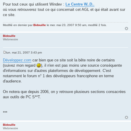
e
Pour tout ceux qui utilisent Windev :
Le Centre W..D..
s
où vous retrouverez tout ce qui concernait cet AGL et qui était avant sur
s
a
ce site.
g
e
Modifié en dernier par
Bidouille
le mer. mai 23, 2007 9:50 am, modifié 2 fois.
Bidouille
Webmestre
lun. mai 21, 2007 3:43 pm
M
e
Développez.com
car bien que ce site soit la bête noire de certains
s
(suivez mon regard
), il n'en est pas moins une source conséquente
s
a
d'informations sur d'autres plateformes de développement. C'est
g
notamment le forum n° 1 des développeurs francophone en terme
e
d'audience.
On notera que depuis 2006, on y retrouve plusieurs sections consacrées
aux outils de PC S**T.
***
Bidouille
Webmestre