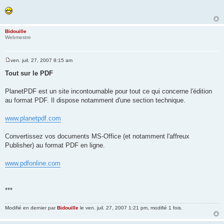
Bidouille
Webmestre
ven. juil. 27, 2007 8:15 am
M
e
Tout sur le PDF
s
s
a
PlanetPDF est un site incontournable pour tout ce qui concerne l'édition
g
au format PDF. Il dispose notamment d'une section technique.
e
www.planetpdf.com
Convertissez vos documents MS-Office (et notamment l'affreux
Publisher) au format PDF en ligne.
www.pdfonline.com
***
Modifié en dernier par
Bidouille
le ven. juil. 27, 2007 1:21 pm, modifié 1 fois.