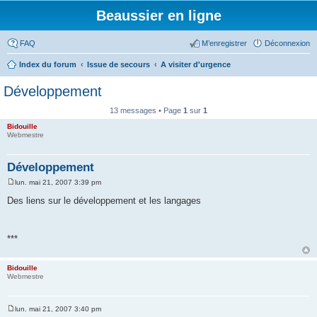
Beaussier en ligne
FAQ
M’enregistrer
Déconnexion
Index du forum
Issue de secours
A visiter d'urgence
Développement
13 messages • Page
1
sur
1
Bidouille
Webmestre
Développement
lun. mai 21, 2007 3:39 pm
M
e
Des liens sur le développement et les langages
s
s
a
g
***
e
Bidouille
Webmestre
lun. mai 21, 2007 3:40 pm
M