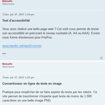
Bidouille
Webmestre
ven. juil. 27, 2007 1:16 pm
M
e
Test d'accessibilité
s
s
a
Vous avez réalisé une belle page web ? Cet outil vous permet de tester
g
son accessiblité en précisant le niveau souhaité (A, AA ou AAA). Existe
e
sous forme d'extension pour FireFox.
www.tawdis.net/taw3/cms/en
***
Bidouille
Webmestre
ven. juil. 27, 2007 1:20 pm
M
e
Convertisseur en ligne de texte en image
s
s
a
Pratique pour empêcher de se faire aspirer du texte par les robots. Ce
g
site permet de transformer n'importe quel texte de moins de 1.000
e
caractères en une belle image PNG.