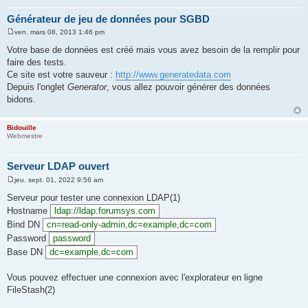
Générateur de jeu de données pour SGBD
ven. mars 08, 2013 1:46 pm
M
e
Votre base de données est créé mais vous avez besoin de la remplir pour
s
faire des tests.
s
a
Ce site est votre sauveur :
http://www.generatedata.com
g
Depuis l'onglet
Generator
, vous allez pouvoir générer des données
e
bidons.
Bidouille
Webmestre
Serveur LDAP ouvert
jeu. sept. 01, 2022 9:56 am
M
e
Serveur pour tester une connexion LDAP(1)
s
Hostname
ldap://ldap.forumsys.com
s
a
Bind DN
cn=read-only-admin,dc=example,dc=com
g
e
Password
password
Base DN
dc=example,dc=com
Vous pouvez effectuer une connexion avec l'explorateur en ligne
FileStash(2)