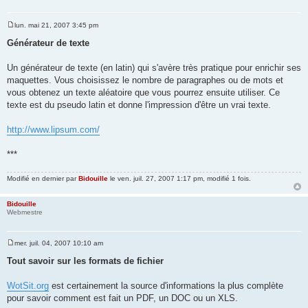
lun. mai 21, 2007 3:45 pm
M
e
Générateur de texte
s
s
a
Un générateur de texte (en latin) qui s'avère très pratique pour enrichir ses
g
maquettes. Vous choisissez le nombre de paragraphes ou de mots et
e
vous obtenez un texte aléatoire que vous pourrez ensuite utiliser. Ce
texte est du pseudo latin et donne l'impression d'être un vrai texte.
http://www.lipsum.com/
***
Modifié en dernier par
Bidouille
le ven. juil. 27, 2007 1:17 pm, modifié 1 fois.
Bidouille
Webmestre
mer. juil. 04, 2007 10:10 am
M
e
Tout savoir sur les formats de fichier
s
s
a
WotSit.org
est certainement la source d'informations la plus complète
g
pour savoir comment est fait un PDF, un DOC ou un XLS.
e