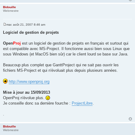
Bidouille
Webmestre
mar. août 21, 2007 8:46 am
M
e
Logiciel de gestion de projets
s
s
a
Open
Proj
est un logiciel de gestion de projets en français et surtout qui
g
est compatible avec MS-Project. Il fonctionne aussi bien sous Linux que
e
sous Windows (et MacOS bien sûr) car le client lourd se base sur Java.
Beaucoup plus complet que GanttProject qui ne sait pas ouvrir les
fichiers MS-Project et qui n'évoluait plus depuis plusieurs années.
http://www.openproj.org
Mise à jour au 15/09/2013
OpenProj n'évolue plus.
Je conseille donc sa dernière fourche :
ProjectLibre
.
.
Bidouille
Webmestre