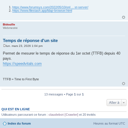
https://www.forumsys.com/2022/05/10/onl ... st-server/
https://www.filestash.app/ldap-browser.html
Bidouille
Webmestre
Temps de réponse d'un site
lun. mars 23, 2026 1:04 pm
M
e
Permet de mesurer le temps de réponse du 1er octet (TTFB) depuis 40
s
pays.
s
a
https://speedvitals.com
g
e
TTFB = Time to First Byte
13 messages • Page
1
sur
1
Aller à
QUI EST EN LIGNE
Utilisateurs parcourant ce forum :
claudebot [Crawler]
et 20 invités
Index du forum
Heures au format
UTC