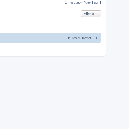
1 message • Page
1
sur
1
Aller à
Heures au format
UTC