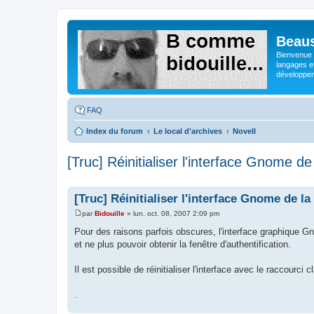
Beaus
Bienvenue s
langages e
développeme
FAQ
Index du forum
Le local d'archives
Novell
[Truc] Réinitialiser l'interface Gnome d
[Truc] Réinitialiser l'interface Gnome de l
par
Bidouille
»
lun. oct. 08, 2007 2:09 pm
M
e
Pour des raisons parfois obscures, l'interface graphique Gno
s
et ne plus pouvoir obtenir la fenêtre d'authentification.
s
a
g
Il est possible de réinitialiser l'interface avec le raccourci c
e
.