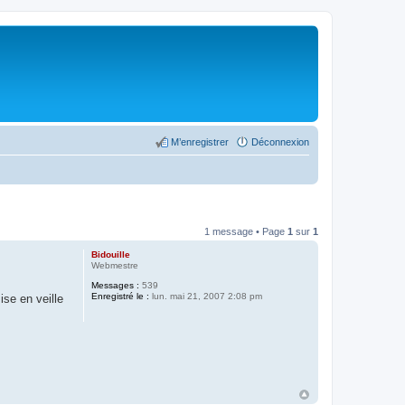
M’enregistrer
Déconnexion
1 message • Page
1
sur
1
Bidouille
Webmestre
Messages :
539
Enregistré le :
lun. mai 21, 2007 2:08 pm
ise en veille