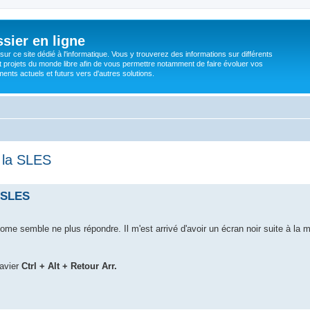
sier en ligne
ur ce site dédié à l'informatique. Vous y trouverez des informations sur différents
t projets du monde libre afin de vous permettre notamment de faire évoluer vos
nts actuels et futurs vers d'autres solutions.
e la SLES
a SLES
me semble ne plus répondre. Il m'est arrivé d'avoir un écran noir suite à la m
lavier
Ctrl + Alt + Retour Arr.