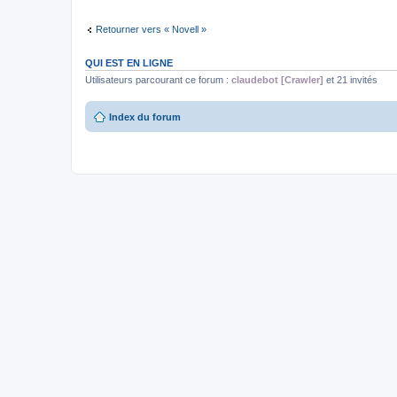
Retourner vers « Novell »
QUI EST EN LIGNE
Utilisateurs parcourant ce forum :
claudebot [Crawler]
et 21 invités
Index du forum