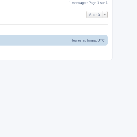
1 message • Page
1
sur
1
Aller à
Heures au format
UTC