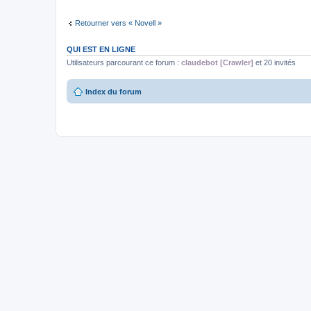
Retourner vers « Novell »
QUI EST EN LIGNE
Utilisateurs parcourant ce forum :
claudebot [Crawler]
et 20 invités
Index du forum