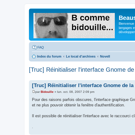
Beaus
Bienvenue s
langages e
développeme
FAQ
Index du forum
Le local d'archives
Novell
[Truc] Réinitialiser l'interface Gnome d
[Truc] Réinitialiser l'interface Gnome de l
par
Bidouille
»
lun. oct. 08, 2007 2:09 pm
M
e
Pour des raisons parfois obscures, l'interface graphique Gno
s
et ne plus pouvoir obtenir la fenêtre d'authentification.
s
a
g
Il est possible de réinitialiser l'interface avec le raccourci c
e
.