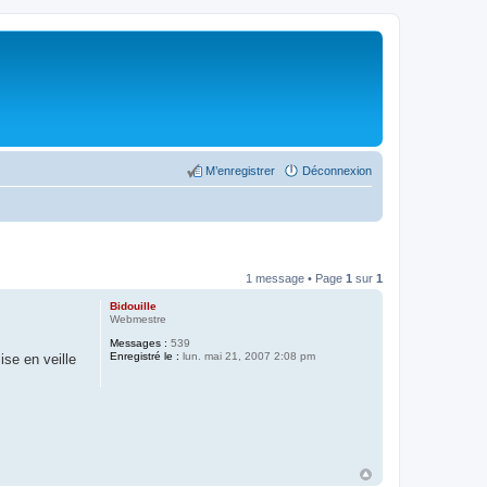
M’enregistrer
Déconnexion
1 message • Page
1
sur
1
Bidouille
Webmestre
Messages :
539
Enregistré le :
lun. mai 21, 2007 2:08 pm
ise en veille