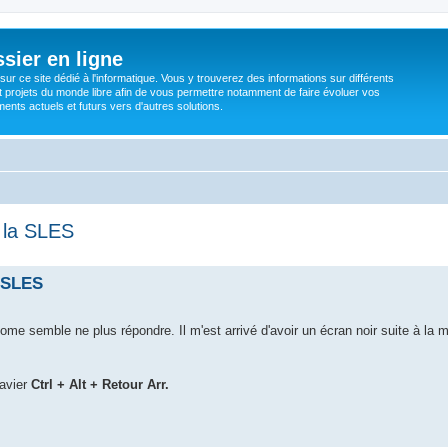
sier en ligne
ur ce site dédié à l'informatique. Vous y trouverez des informations sur différents
t projets du monde libre afin de vous permettre notamment de faire évoluer vos
nts actuels et futurs vers d'autres solutions.
e la SLES
a SLES
me semble ne plus répondre. Il m'est arrivé d'avoir un écran noir suite à la m
lavier
Ctrl + Alt + Retour Arr.