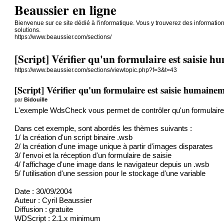
Beaussier en ligne
Bienvenue sur ce site dédié à l'informatique. Vous y trouverez des informatio
solutions.
https://www.beaussier.com/sections/
[Script] Vérifier qu'un formulaire est saisie 
https://www.beaussier.com/sections/viewtopic.php?f=3&t=43
[Script] Vérifier qu'un formulaire est saisie humaine
par
Bidouille
L'exemple WdsCheck vous permet de contrôler qu'un formulaire es
Dans cet exemple, sont abordés les thèmes suivants :
1/ la création d'un script binaire .wsb
2/ la création d'une image unique à partir d'images disparates
3/ l'envoi et la réception d'un formulaire de saisie
4/ l'affichage d'une image dans le navigateur depuis un .wsb
5/ l'utilisation d'une session pour le stockage d'une variable
Date : 30/09/2004
Auteur : Cyril Beaussier
Diffusion : gratuite
WDScript : 2.1.x minimum