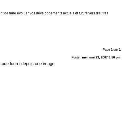
nt de faire évoluer vos développements actuels et futurs vers d'autres
Page
1
sur
1
Posté :
mer. mai 23, 2007 3:50 pm
 code fourni depuis une image.