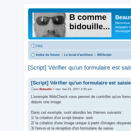
Beaus
Bienvenue s
langages e
développeme
FAQ
Index du forum
Le local d'archives
WDScript
[Script] Vérifier qu'un formulaire est s
[Script] Vérifier qu'un formulaire est sai
par
Bidouille
»
mer. mai 23, 2007 3:50 pm
M
e
L'exemple WdsCheck vous permet de contrôler qu'un formulai
s
depuis une image.
s
a
g
Dans cet exemple, sont abordés les thèmes suivants :
e
1/ la création d'un script binaire .wsb
2/ la création d'une image unique à partir d'images disparat
3/ l'envoi et la réception d'un formulaire de saisie