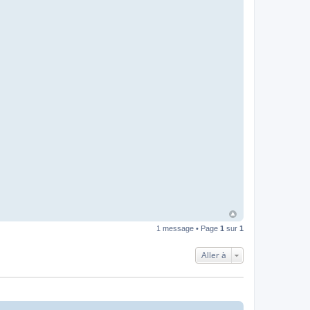
1 message • Page
1
sur
1
Aller à