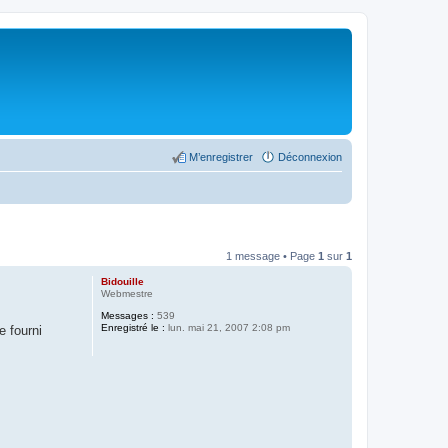
M’enregistrer
Déconnexion
1 message • Page
1
sur
1
Bidouille
Webmestre
Messages :
539
Enregistré le :
lun. mai 21, 2007 2:08 pm
e fourni