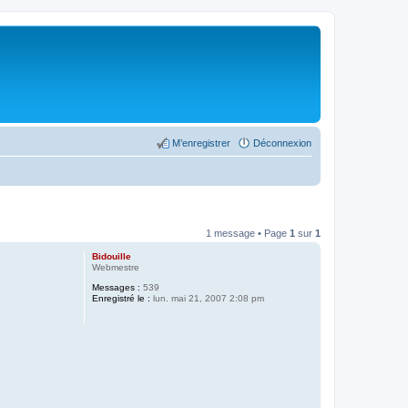
M’enregistrer
Déconnexion
1 message • Page
1
sur
1
Bidouille
Webmestre
Messages :
539
Enregistré le :
lun. mai 21, 2007 2:08 pm