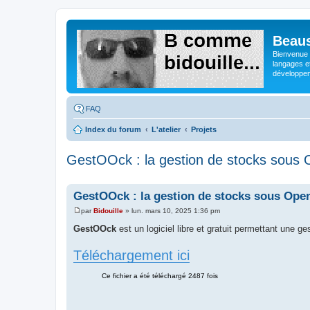
Beaus
Bienvenue s
langages e
développeme
FAQ
Index du forum
L'atelier
Projets
GestOOck : la gestion de stocks sous 
GestOOck : la gestion de stocks sous Ope
par
Bidouille
»
lun. mars 10, 2025 1:36 pm
M
e
GestOOck
est un logiciel libre et gratuit permettant une g
s
s
a
Téléchargement ici
g
e