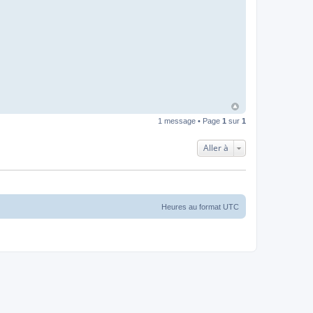
1 message • Page
1
sur
1
Aller à
Heures au format
UTC