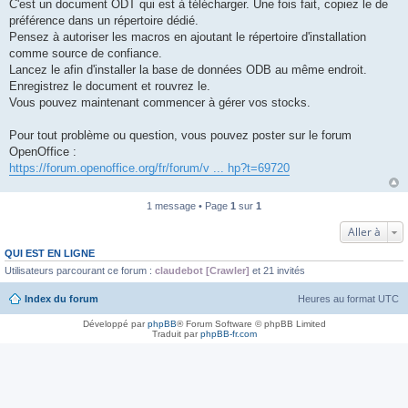
C'est un document ODT qui est à télécharger. Une fois fait, copiez le de
préférence dans un répertoire dédié.
Pensez à autoriser les macros en ajoutant le répertoire d'installation
comme source de confiance.
Lancez le afin d'installer la base de données ODB au même endroit.
Enregistrez le document et rouvrez le.
Vous pouvez maintenant commencer à gérer vos stocks.
Pour tout problème ou question, vous pouvez poster sur le forum
OpenOffice :
https://forum.openoffice.org/fr/forum/v ... hp?t=69720
1 message • Page
1
sur
1
Aller à
QUI EST EN LIGNE
Utilisateurs parcourant ce forum :
claudebot [Crawler]
et 21 invités
Index du forum
Heures au format
UTC
Développé par
phpBB
® Forum Software © phpBB Limited
Traduit par
phpBB-fr.com