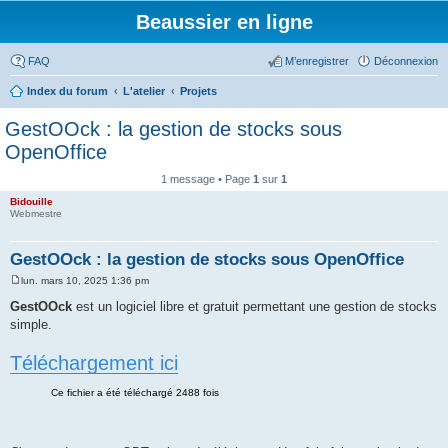
Beaussier en ligne
FAQ
M’enregistrer
Déconnexion
Index du forum
L'atelier
Projets
GestOOck : la gestion de stocks sous
OpenOffice
1 message • Page
1
sur
1
Bidouille
Webmestre
GestOOck : la gestion de stocks sous OpenOffice
lun. mars 10, 2025 1:36 pm
M
e
GestOOck
est un logiciel libre et gratuit permettant une gestion de stocks
s
simple.
s
a
g
Téléchargement ici
e