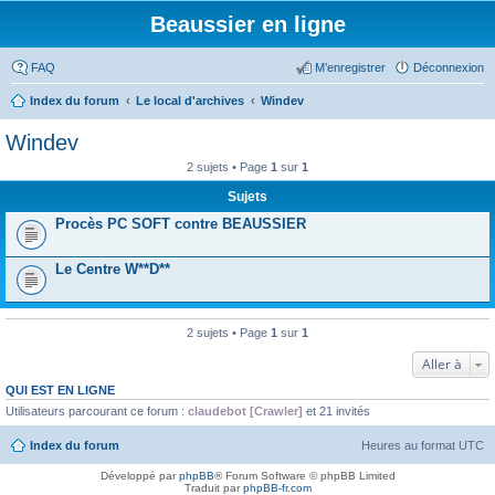
Beaussier en ligne
FAQ
M’enregistrer
Déconnexion
Index du forum
Le local d'archives
Windev
Windev
2 sujets • Page
1
sur
1
Sujets
Procès PC SOFT contre BEAUSSIER
Le Centre W**D**
2 sujets • Page
1
sur
1
Aller à
QUI EST EN LIGNE
Utilisateurs parcourant ce forum :
claudebot [Crawler]
et 21 invités
Index du forum
Heures au format
UTC
Développé par
phpBB
® Forum Software © phpBB Limited
Traduit par
phpBB-fr.com