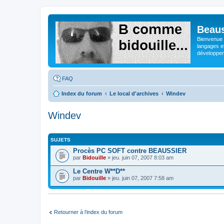
Beaus
Bienvenue s
langages e
développeme
FAQ
Index du forum
Le local d'archives
Windev
Windev
SUJETS
Procès PC SOFT contre BEAUSSIER
par
Bidouille
» jeu. juin 07, 2007 8:03 am
Le Centre W**D**
par
Bidouille
» jeu. juin 07, 2007 7:58 am
Retourner à l’index du forum