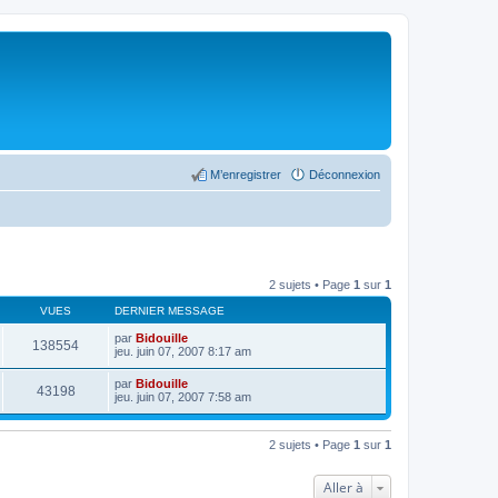
M’enregistrer
Déconnexion
2 sujets • Page
1
sur
1
VUES
DERNIER MESSAGE
par
Bidouille
138554
jeu. juin 07, 2007 8:17 am
par
Bidouille
43198
jeu. juin 07, 2007 7:58 am
2 sujets • Page
1
sur
1
Aller à