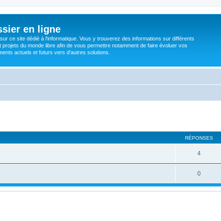
sier en ligne
ur ce site dédié à l'informatique. Vous y trouverez des informations sur différents
t projets du monde libre afin de vous permettre notamment de faire évoluer vos
nts actuels et futurs vers d'autres solutions.
RÉPONSES
4
0