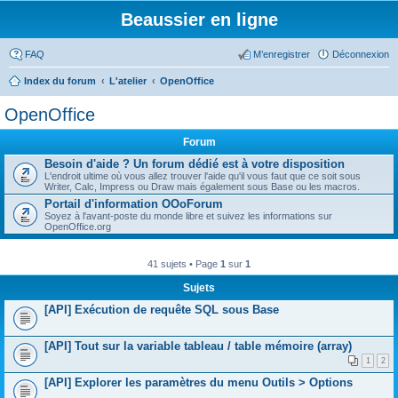
Beaussier en ligne
FAQ
M’enregistrer
Déconnexion
Index du forum
L'atelier
OpenOffice
OpenOffice
Forum
Besoin d'aide ? Un forum dédié est à votre disposition
L'endroit ultime où vous allez trouver l'aide qu'il vous faut que ce soit sous
Writer, Calc, Impress ou Draw mais également sous Base ou les macros.
Portail d'information OOoForum
Soyez à l'avant-poste du monde libre et suivez les informations sur
OpenOffice.org
41 sujets • Page
1
sur
1
Sujets
[API] Exécution de requête SQL sous Base
[API] Tout sur la variable tableau / table mémoire (array)
1
2
[API] Explorer les paramètres du menu Outils > Options