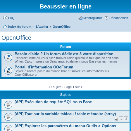
Beaussier en ligne
FAQ
M’enregistrer
Déconnexion
Index du forum
L'atelier
OpenOffice
OpenOffice
Forum
Besoin d'aide ? Un forum dédié est à votre disposition
L'endroit ultime où vous allez trouver l'aide qu'il vous faut que ce soit sous
Writer, Calc, Impress ou Draw mais également sous Base ou les macros.
Portail d'information OOoForum
Soyez à l'avant-poste du monde libre et suivez les informations sur
OpenOffice.org
41 sujets • Page
1
sur
1
Sujets
[API] Exécution de requête SQL sous Base
[API] Tout sur la variable tableau / table mémoire (array)
1
2
[API] Explorer les paramètres du menu Outils > Options