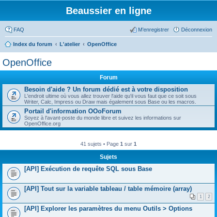
Beaussier en ligne
FAQ
M’enregistrer
Déconnexion
Index du forum
L'atelier
OpenOffice
OpenOffice
Forum
Besoin d'aide ? Un forum dédié est à votre disposition
L'endroit ultime où vous allez trouver l'aide qu'il vous faut que ce soit sous
Writer, Calc, Impress ou Draw mais également sous Base ou les macros.
Portail d'information OOoForum
Soyez à l'avant-poste du monde libre et suivez les informations sur
OpenOffice.org
41 sujets • Page
1
sur
1
Sujets
[API] Exécution de requête SQL sous Base
[API] Tout sur la variable tableau / table mémoire (array)
1
2
[API] Explorer les paramètres du menu Outils > Options