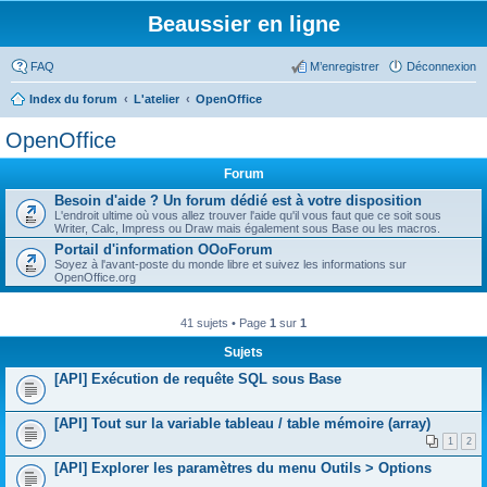
Beaussier en ligne
FAQ
M’enregistrer
Déconnexion
Index du forum
L'atelier
OpenOffice
OpenOffice
Forum
Besoin d'aide ? Un forum dédié est à votre disposition
L'endroit ultime où vous allez trouver l'aide qu'il vous faut que ce soit sous
Writer, Calc, Impress ou Draw mais également sous Base ou les macros.
Portail d'information OOoForum
Soyez à l'avant-poste du monde libre et suivez les informations sur
OpenOffice.org
41 sujets • Page
1
sur
1
Sujets
[API] Exécution de requête SQL sous Base
[API] Tout sur la variable tableau / table mémoire (array)
1
2
[API] Explorer les paramètres du menu Outils > Options