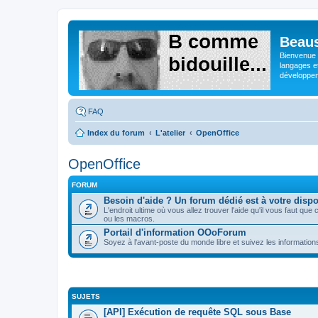
Beaus
Bienvenue s
langages e
développeme
FAQ
Index du forum
L'atelier
OpenOffice
OpenOffice
FORUM
Besoin d'aide ? Un forum dédié est à votre dispo
L'endroit ultime où vous allez trouver l'aide qu'il vous faut 
ou les macros.
Portail d'information OOoForum
Soyez à l'avant-poste du monde libre et suivez les informatio
SUJETS
[API] Exécution de requête SQL sous Base