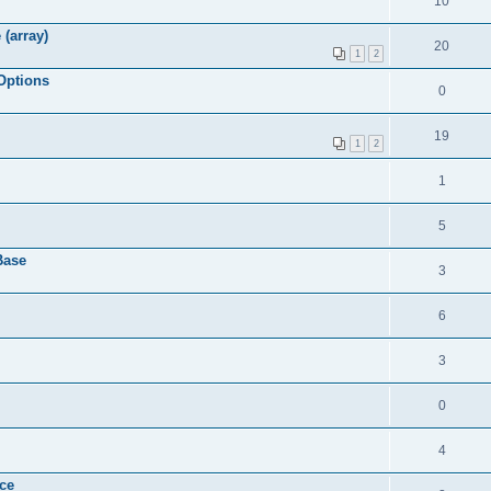
10
 (array)
20
1
2
 Options
0
19
1
2
1
5
Base
3
6
3
0
4
ice