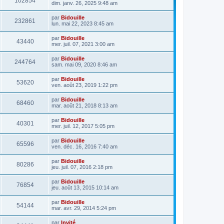
102854
dim. janv. 26, 2025 9:48 am
par
Bidouille
232861
lun. mai 22, 2023 8:45 am
par
Bidouille
43440
mer. juil. 07, 2021 3:00 am
par
Bidouille
244764
sam. mai 09, 2020 8:46 am
par
Bidouille
53620
ven. août 23, 2019 1:22 pm
par
Bidouille
68460
mar. août 21, 2018 8:13 am
par
Bidouille
40301
mer. juil. 12, 2017 5:05 pm
par
Bidouille
65596
ven. déc. 16, 2016 7:40 am
par
Bidouille
80286
jeu. juil. 07, 2016 2:18 pm
par
Bidouille
76854
jeu. août 13, 2015 10:14 am
par
Bidouille
54144
mar. avr. 29, 2014 5:24 pm
par
Invité