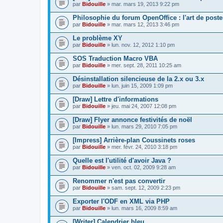
par
Bidouille
» mar. mars 19, 2013 9:22 pm
Philosophie du forum OpenOffice : l'art de poste
par
Bidouille
» mar. mars 12, 2013 3:46 pm
Le problème XY
par
Bidouille
» lun. nov. 12, 2012 1:10 pm
SOS Traduction Macro VBA
par
Bidouille
» mer. sept. 28, 2011 10:25 am
Désinstallation silencieuse de la 2.x ou 3.x
par
Bidouille
» lun. juin 15, 2009 1:09 pm
[Draw] Lettre d'informations
par
Bidouille
» jeu. mai 24, 2007 12:08 pm
[Draw] Flyer annonce festivités de noël
par
Bidouille
» lun. mars 29, 2010 7:05 pm
[Impress] Arrière-plan Coussinets roses
par
Bidouille
» mer. févr. 24, 2010 3:18 pm
Quelle est l'utilité d'avoir Java ?
par
Bidouille
» ven. oct. 02, 2009 9:28 am
Renommer n'est pas convertir
par
Bidouille
» sam. sept. 12, 2009 2:23 pm
Exporter l'ODF en XML via PHP
par
Bidouille
» lun. mars 16, 2009 8:59 am
[Writer] Calendrier bleu