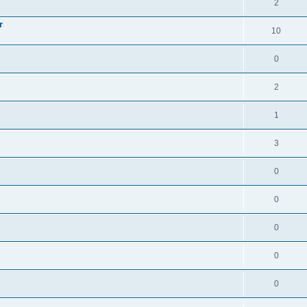
2
r
10
0
2
1
3
0
0
0
0
0