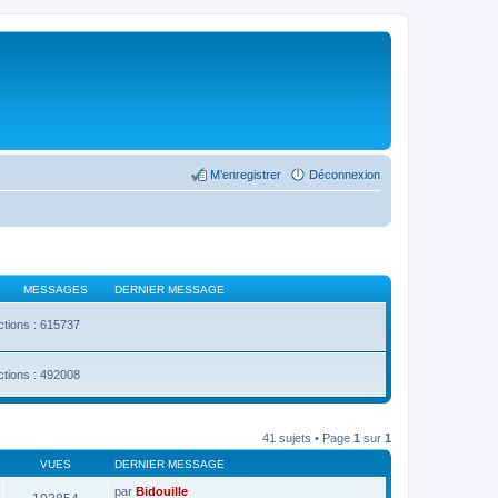
M’enregistrer
Déconnexion
MESSAGES
DERNIER MESSAGE
ctions : 615737
ctions : 492008
41 sujets • Page
1
sur
1
VUES
DERNIER MESSAGE
par
Bidouille