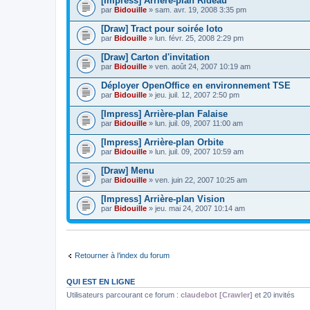
[Impress] Arrière-plan Rideau
par
Bidouille
» sam. avr. 19, 2008 3:35 pm
[Draw] Tract pour soirée loto
par
Bidouille
» lun. févr. 25, 2008 2:29 pm
[Draw] Carton d'invitation
par
Bidouille
» ven. août 24, 2007 10:19 am
Déployer OpenOffice en environnement TSE
par
Bidouille
» jeu. juil. 12, 2007 2:50 pm
[Impress] Arrière-plan Falaise
par
Bidouille
» lun. juil. 09, 2007 11:00 am
[Impress] Arrière-plan Orbite
par
Bidouille
» lun. juil. 09, 2007 10:59 am
[Draw] Menu
par
Bidouille
» ven. juin 22, 2007 10:25 am
[Impress] Arrière-plan Vision
par
Bidouille
» jeu. mai 24, 2007 10:14 am
Retourner à l’index du forum
QUI EST EN LIGNE
Utilisateurs parcourant ce forum :
claudebot [Crawler]
et 20 invités