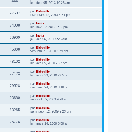
34441
jeu. déc. 05, 2013 10:26 am
par
Bidouille
97507
mar. mars 12, 2013 4:51 pm
par
Invité
74008
lun. nov. 12, 2012 1:10 pm
par
Invité
38969
jeu. oct. 06, 2011 9:25 am
par
Bidouille
45808
ven. mai 21, 2010 8:29 am
par
Bidouille
48102
lun. avr. 05, 2010 2:27 pm
par
Bidouille
77123
lun. mars 29, 2010 7:05 pm
par
Bidouille
79528
mer. févr. 24, 2010 3:18 pm
par
Bidouille
93680
ven. oct. 02, 2009 9:28 am
par
Bidouille
83265
sam. sept. 12, 2009 2:23 pm
par
Bidouille
75776
lun. mars 16, 2009 8:59 am
par
Bidouille