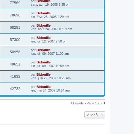
par
Bidouille
77589
sam. avr. 19, 2008 3:35 pm
par
Bidouille
78696
lun. févr. 25, 2008 2:29 pm
par
Bidouille
68281
ven. août 24, 2007 10:19 am
par
Bidouille
57300
jeu. juil. 12, 2007 2:50 pm
par
Bidouille
50956
lun. juil. 09, 2007 11:00 am
par
Bidouille
49651
lun. juil. 09, 2007 10:59 am
par
Bidouille
41632
ven. juin 22, 2007 10:25 am
par
Bidouille
42732
jeu. mai 24, 2007 10:14 am
41 sujets • Page
1
sur
1
Aller à