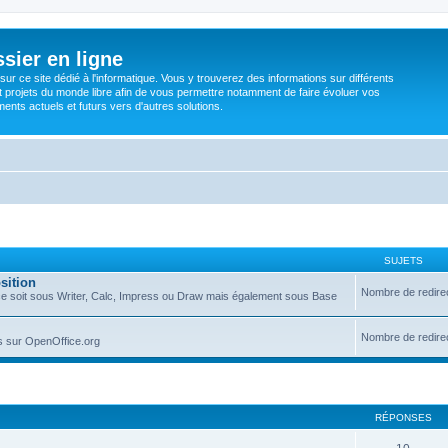
sier en ligne
ur ce site dédié à l'informatique. Vous y trouverez des informations sur différents
t projets du monde libre afin de vous permettre notamment de faire évoluer vos
nts actuels et futurs vers d'autres solutions.
SUJETS
sition
Nombre de redire
que ce soit sous Writer, Calc, Impress ou Draw mais également sous Base
Nombre de redire
ns sur OpenOffice.org
RÉPONSES