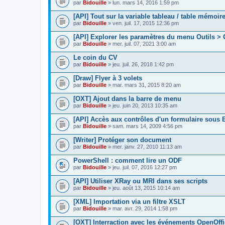
par
Bidouille
» lun. mars 14, 2016 1:59 pm
[API] Tout sur la variable tableau / table mémoire
par
Bidouille
» ven. juil. 17, 2015 12:36 pm
[API] Explorer les paramètres du menu Outils >
par
Bidouille
» mer. juil. 07, 2021 3:00 am
Le coin du CV
par
Bidouille
» jeu. juil. 26, 2018 1:42 pm
[Draw] Flyer à 3 volets
par
Bidouille
» mar. mars 31, 2015 8:20 am
[OXT] Ajout dans la barre de menu
par
Bidouille
» jeu. juin 20, 2013 10:35 am
[API] Accès aux contrôles d'un formulaire sous 
par
Bidouille
» sam. mars 14, 2009 4:56 pm
[Writer] Protéger son document
par
Bidouille
» mer. janv. 27, 2010 11:13 am
PowerShell : comment lire un ODF
par
Bidouille
» jeu. juil. 07, 2016 12:27 pm
[API] Utiliser XRay ou MRI dans ses scripts
par
Bidouille
» jeu. août 13, 2015 10:14 am
[XML] Importation via un filtre XSLT
par
Bidouille
» mar. avr. 29, 2014 1:58 pm
[OXT] Interraction avec les événements OpenOff