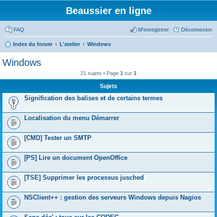
Beaussier en ligne
FAQ
M’enregistrer
Déconnexion
Index du forum
L'atelier
Windows
Windows
21 sujets • Page
1
sur
1
Sujets
Signification des balises et de certains termes
Localisation du menu Démarrer
[CMD] Tester un SMTP
[PS] Lire un document OpenOffice
[TSE] Supprimer les processus jusched
NSClient++ : gestion des serveurs Windows depuis Nagios