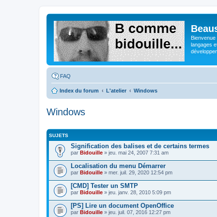
Beaus
Bienvenue s
langages e
développeme
FAQ
Index du forum
L'atelier
Windows
Windows
SUJETS
Signification des balises et de certains termes
par
Bidouille
» jeu. mai 24, 2007 7:31 am
Localisation du menu Démarrer
par
Bidouille
» mer. juil. 29, 2020 12:54 pm
[CMD] Tester un SMTP
par
Bidouille
» jeu. janv. 28, 2010 5:09 pm
[PS] Lire un document OpenOffice
par
Bidouille
» jeu. juil. 07, 2016 12:27 pm