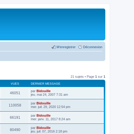
M’enregistrer
Déconnexion
21 sujets • Page
1
sur
1
VUES
DERNIER MESSAGE
par
Bidouille
46051
jeu. mai 24, 2007 7:31 am
par
Bidouille
110058
mer. juil. 29, 2020 12:54 pm
par
Bidouille
66191
mer. janv. 11, 2017 8:24 am
par
Bidouille
80490
jeu. juil. 07, 2016 2:18 pm