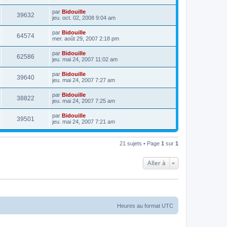
par
Bidouille
39632
jeu. oct. 02, 2008 9:04 am
par
Bidouille
64574
mer. août 29, 2007 2:18 pm
par
Bidouille
62586
jeu. mai 24, 2007 11:02 am
par
Bidouille
39640
jeu. mai 24, 2007 7:27 am
par
Bidouille
38822
jeu. mai 24, 2007 7:25 am
par
Bidouille
39501
jeu. mai 24, 2007 7:21 am
21 sujets • Page
1
sur
1
Aller à
Heures au format
UTC