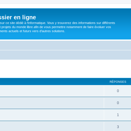
sier en ligne
ur ce site dédié à l'informatique. Vous y trouverez des informations sur différents
t projets du monde libre afin de vous permettre notamment de faire évoluer vos
nts actuels et futurs vers d'autres solutions.
RÉPONSES
0
0
1
3