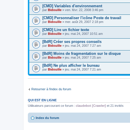
[CMD] Variables d'environnement
par
Bidouille
» ven. févr. 22, 2008 3:46 pm
[CMD] Personnaliser l'icône Poste de travail
par
Bidouille
» mer. août 29, 2007 2:18 pm
[CMD] Lire un fichier texte
par
Bidouille
» jeu. mai 24, 2007 10:51 am
[BdR] Créer ses propres conseils
par
Bidouille
» jeu. mai 24, 2007 7:27 am
[BdR] Moins de fragmentation sur le disque
par
Bidouille
» jeu. mai 24, 2007 7:25 am
[BdR] Ne plus afficher le bureau
par
Bidouille
» jeu. mai 24, 2007 7:21 am
Retourner à l’index du forum
QUI EST EN LIGNE
Utilisateurs parcourant ce forum :
claudebot [Crawler]
et 21 invités
Index du forum