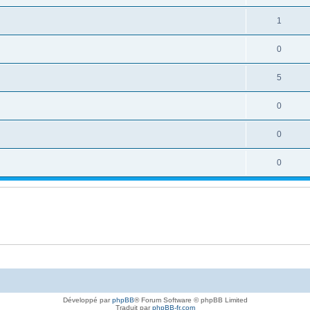
1
0
5
0
0
0
Développé par
phpBB
® Forum Software © phpBB Limited
Traduit par
phpBB-fr.com