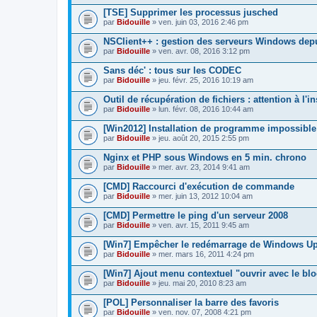
[TSE] Supprimer les processus jusched
par
Bidouille
» ven. juin 03, 2016 2:46 pm
NSClient++ : gestion des serveurs Windows dep
par
Bidouille
» ven. avr. 08, 2016 3:12 pm
Sans déc' : tous sur les CODEC
par
Bidouille
» jeu. févr. 25, 2016 10:19 am
Outil de récupération de fichiers : attention à l'in
par
Bidouille
» lun. févr. 08, 2016 10:44 am
[Win2012] Installation de programme impossible
par
Bidouille
» jeu. août 20, 2015 2:55 pm
Nginx et PHP sous Windows en 5 min. chrono
par
Bidouille
» mer. avr. 23, 2014 9:41 am
[CMD] Raccourci d'exécution de commande
par
Bidouille
» mer. juin 13, 2012 10:04 am
[CMD] Permettre le ping d'un serveur 2008
par
Bidouille
» ven. avr. 15, 2011 9:45 am
[Win7] Empêcher le redémarrage de Windows U
par
Bidouille
» mer. mars 16, 2011 4:24 pm
[Win7] Ajout menu contextuel "ouvrir avec le blo
par
Bidouille
» jeu. mai 20, 2010 8:23 am
[POL] Personnaliser la barre des favoris
par
Bidouille
» ven. nov. 07, 2008 4:21 pm