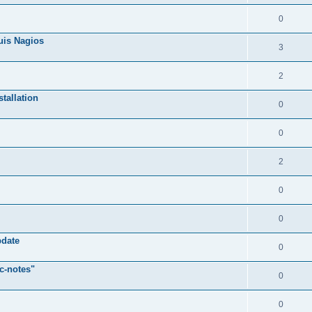
0
uis Nagios
3
2
stallation
0
0
2
0
0
pdate
0
c-notes"
0
0