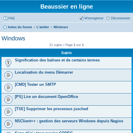
Beaussier en ligne
FAQ
M’enregistrer
Déconnexion
Index du forum
L'atelier
Windows
Windows
21 sujets • Page
1
sur
1
Sujets
Signification des balises et de certains termes
Localisation du menu Démarrer
[CMD] Tester un SMTP
[PS] Lire un document OpenOffice
[TSE] Supprimer les processus jusched
NSClient++ : gestion des serveurs Windows depuis Nagios