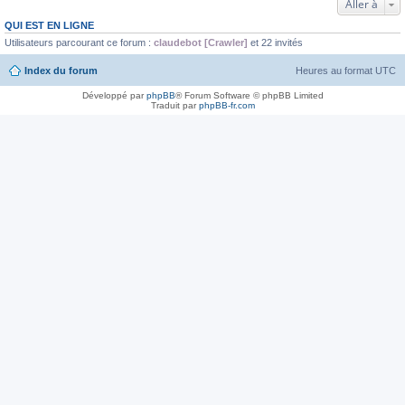
Aller à
QUI EST EN LIGNE
Utilisateurs parcourant ce forum :
claudebot [Crawler]
et 22 invités
Index du forum
Heures au format
UTC
Développé par
phpBB
® Forum Software © phpBB Limited
Traduit par
phpBB-fr.com