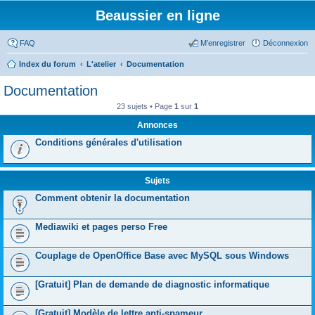
Beaussier en ligne
FAQ
M’enregistrer
Déconnexion
Index du forum
L'atelier
Documentation
Documentation
23 sujets • Page
1
sur
1
Annonces
Conditions générales d'utilisation
Sujets
Comment obtenir la documentation
Mediawiki et pages perso Free
Couplage de OpenOffice Base avec MySQL sous Windows
[Gratuit] Plan de demande de diagnostic informatique
[Gratuit] Modèle de lettre anti-spameur