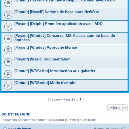
[Gratuit] Passer de Windev à Delphi : débuter avec l'ADO
[Gratuit] [Novell] Notions de base sous NetWare
[Payant] [Delphi] Première application avec l'ADO
[Payant] [Windev] Conserver MS-Access comme base de
données
[Payant] [Windev] Approche Merise
[Payant] [WasH] Documentation
[Gratuit] [WDScript] Introduction aux gabarits
[Gratuit] [WDScript] Mode d'emploi
23 sujets • Page
1
sur
1
Aller à
QUI EST EN LIGNE
Utilisateurs parcourant ce forum :
claudebot [Crawler]
et 20 invités
Index du forum
Heures au format
UTC