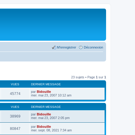
M’enregistrer
Déconnexion
23 sujets • Page
1
sur
1
VUES
DERNIER MESSAGE
par
Bidouille
45774
mer. mai 23, 2007 10:12 am
VUES
DERNIER MESSAGE
par
Bidouille
38969
mer. mai 23, 2007 2:05 pm
par
Bidouille
80847
mer. sept. 08, 2021 7:34 am