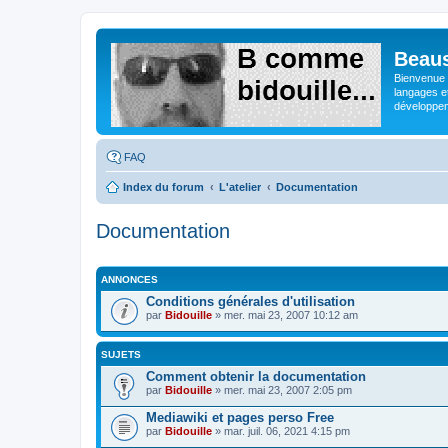
Beaus
Bienvenue s
langages e
développeme
FAQ
Index du forum
L'atelier
Documentation
Documentation
ANNONCES
Conditions générales d'utilisation
par
Bidouille
» mer. mai 23, 2007 10:12 am
SUJETS
Comment obtenir la documentation
par
Bidouille
» mer. mai 23, 2007 2:05 pm
Mediawiki et pages perso Free
par
Bidouille
» mar. juil. 06, 2021 4:15 pm