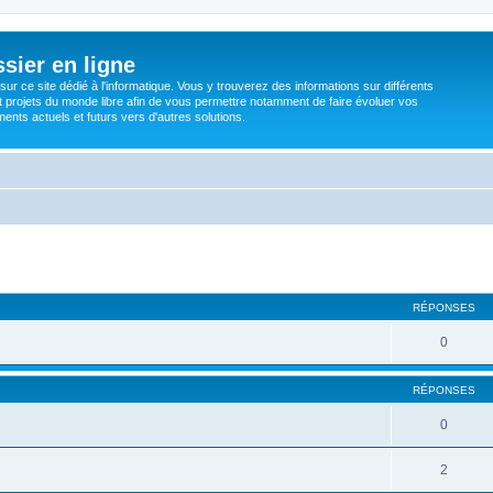
sier en ligne
ur ce site dédié à l'informatique. Vous y trouverez des informations sur différents
t projets du monde libre afin de vous permettre notamment de faire évoluer vos
nts actuels et futurs vers d'autres solutions.
RÉPONSES
0
RÉPONSES
0
2