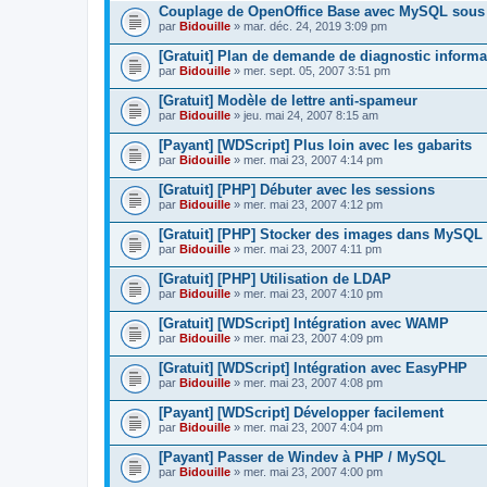
Couplage de OpenOffice Base avec MySQL sou
par
Bidouille
» mar. déc. 24, 2019 3:09 pm
[Gratuit] Plan de demande de diagnostic informa
par
Bidouille
» mer. sept. 05, 2007 3:51 pm
[Gratuit] Modèle de lettre anti-spameur
par
Bidouille
» jeu. mai 24, 2007 8:15 am
[Payant] [WDScript] Plus loin avec les gabarits
par
Bidouille
» mer. mai 23, 2007 4:14 pm
[Gratuit] [PHP] Débuter avec les sessions
par
Bidouille
» mer. mai 23, 2007 4:12 pm
[Gratuit] [PHP] Stocker des images dans MySQL
par
Bidouille
» mer. mai 23, 2007 4:11 pm
[Gratuit] [PHP] Utilisation de LDAP
par
Bidouille
» mer. mai 23, 2007 4:10 pm
[Gratuit] [WDScript] Intégration avec WAMP
par
Bidouille
» mer. mai 23, 2007 4:09 pm
[Gratuit] [WDScript] Intégration avec EasyPHP
par
Bidouille
» mer. mai 23, 2007 4:08 pm
[Payant] [WDScript] Développer facilement
par
Bidouille
» mer. mai 23, 2007 4:04 pm
[Payant] Passer de Windev à PHP / MySQL
par
Bidouille
» mer. mai 23, 2007 4:00 pm