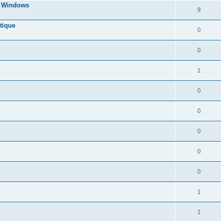
s Windows
9
tique
0
0
1
0
0
0
0
0
1
1