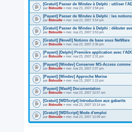
[Gratuit] Passer de Windev à Delphi : utiliser l'
par
Bidouille
» mer. mai 23, 2007 3:58 pm
[Payant] Passer de Windev à Delphi : les notion
par
Bidouille
» mer. mai 23, 2007 3:54 pm
[Gratuit] Passer de Windev à Delphi : débuter av
par
Bidouille
» mer. mai 23, 2007 3:53 pm
[Gratuit] [Novell] Notions de base sous NetWare
par
Bidouille
» mer. mai 23, 2007 2:36 pm
[Payant] [Delphi] Première application avec l'AD
par
Bidouille
» mer. mai 23, 2007 2:31 pm
[Payant] [Windev] Conserver MS-Access comme
par
Bidouille
» mer. mai 23, 2007 2:07 pm
[Payant] [Windev] Approche Merise
par
Bidouille
» mer. mai 23, 2007 1:15 pm
[Payant] [WasH] Documentation
par
Bidouille
» mer. mai 23, 2007 10:57 am
[Gratuit] [WDScript] Introduction aux gabarits
par
Bidouille
» mer. mai 23, 2007 10:14 am
[Gratuit] [WDScript] Mode d'emploi
par
Bidouille
» mer. mai 23, 2007 10:09 am