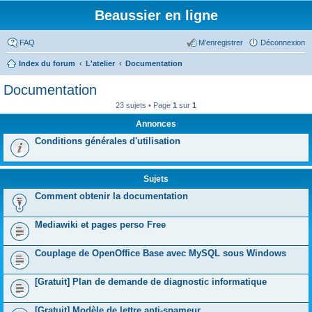
Beaussier en ligne
FAQ
M’enregistrer
Déconnexion
Index du forum
L'atelier
Documentation
Documentation
23 sujets • Page
1
sur
1
Annonces
Conditions générales d'utilisation
Sujets
Comment obtenir la documentation
Mediawiki et pages perso Free
Couplage de OpenOffice Base avec MySQL sous Windows
[Gratuit] Plan de demande de diagnostic informatique
[Gratuit] Modèle de lettre anti-spameur