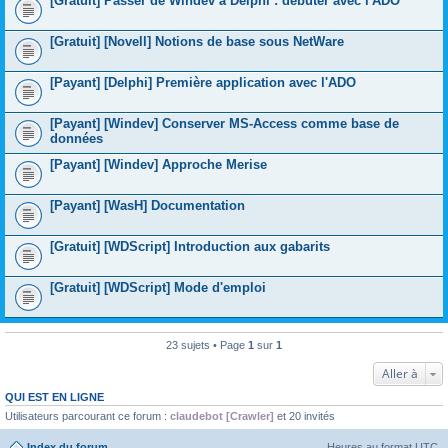
[Gratuit] Passer de Windev à Delphi : débuter avec l'ADO
[Gratuit] [Novell] Notions de base sous NetWare
[Payant] [Delphi] Première application avec l'ADO
[Payant] [Windev] Conserver MS-Access comme base de
données
[Payant] [Windev] Approche Merise
[Payant] [WasH] Documentation
[Gratuit] [WDScript] Introduction aux gabarits
[Gratuit] [WDScript] Mode d'emploi
23 sujets • Page
1
sur
1
Aller à
QUI EST EN LIGNE
Utilisateurs parcourant ce forum :
claudebot [Crawler]
et 20 invités
Index du forum
Heures au format
UTC