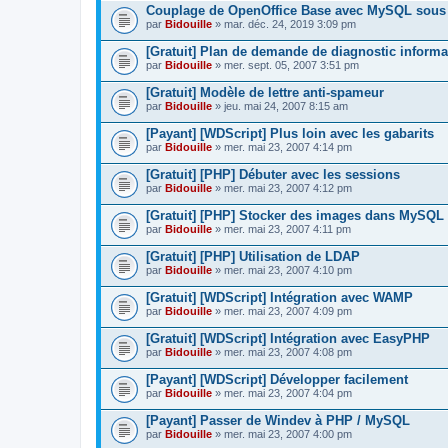
Couplage de OpenOffice Base avec MySQL sou
par
Bidouille
» mar. déc. 24, 2019 3:09 pm
[Gratuit] Plan de demande de diagnostic informa
par
Bidouille
» mer. sept. 05, 2007 3:51 pm
[Gratuit] Modèle de lettre anti-spameur
par
Bidouille
» jeu. mai 24, 2007 8:15 am
[Payant] [WDScript] Plus loin avec les gabarits
par
Bidouille
» mer. mai 23, 2007 4:14 pm
[Gratuit] [PHP] Débuter avec les sessions
par
Bidouille
» mer. mai 23, 2007 4:12 pm
[Gratuit] [PHP] Stocker des images dans MySQL
par
Bidouille
» mer. mai 23, 2007 4:11 pm
[Gratuit] [PHP] Utilisation de LDAP
par
Bidouille
» mer. mai 23, 2007 4:10 pm
[Gratuit] [WDScript] Intégration avec WAMP
par
Bidouille
» mer. mai 23, 2007 4:09 pm
[Gratuit] [WDScript] Intégration avec EasyPHP
par
Bidouille
» mer. mai 23, 2007 4:08 pm
[Payant] [WDScript] Développer facilement
par
Bidouille
» mer. mai 23, 2007 4:04 pm
[Payant] Passer de Windev à PHP / MySQL
par
Bidouille
» mer. mai 23, 2007 4:00 pm