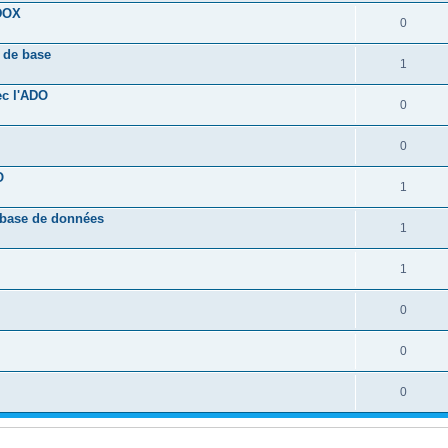
ADOX
0
s de base
1
ec l'ADO
0
0
O
1
 base de données
1
1
0
0
0