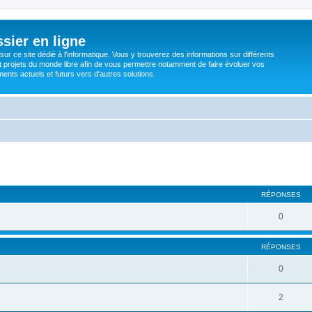
sier en ligne
ur ce site dédié à l'informatique. Vous y trouverez des informations sur différents
t projets du monde libre afin de vous permettre notamment de faire évoluer vos
nts actuels et futurs vers d'autres solutions.
RÉPONSES
0
RÉPONSES
0
2