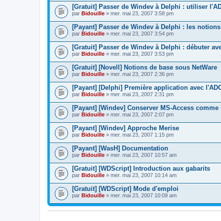
[Gratuit] Passer de Windev à Delphi : utiliser l'
par
Bidouille
» mer. mai 23, 2007 3:58 pm
[Payant] Passer de Windev à Delphi : les notion
par
Bidouille
» mer. mai 23, 2007 3:54 pm
[Gratuit] Passer de Windev à Delphi : débuter av
par
Bidouille
» mer. mai 23, 2007 3:53 pm
[Gratuit] [Novell] Notions de base sous NetWare
par
Bidouille
» mer. mai 23, 2007 2:36 pm
[Payant] [Delphi] Première application avec l'AD
par
Bidouille
» mer. mai 23, 2007 2:31 pm
[Payant] [Windev] Conserver MS-Access comme
par
Bidouille
» mer. mai 23, 2007 2:07 pm
[Payant] [Windev] Approche Merise
par
Bidouille
» mer. mai 23, 2007 1:15 pm
[Payant] [WasH] Documentation
par
Bidouille
» mer. mai 23, 2007 10:57 am
[Gratuit] [WDScript] Introduction aux gabarits
par
Bidouille
» mer. mai 23, 2007 10:14 am
[Gratuit] [WDScript] Mode d'emploi
par
Bidouille
» mer. mai 23, 2007 10:09 am