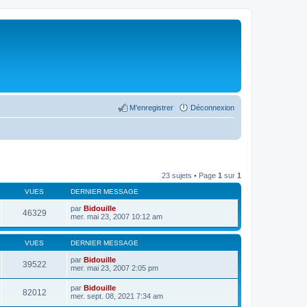
M’enregistrer
Déconnexion
23 sujets • Page
1
sur
1
VUES
DERNIER MESSAGE
par
Bidouille
46329
mer. mai 23, 2007 10:12 am
VUES
DERNIER MESSAGE
par
Bidouille
39522
mer. mai 23, 2007 2:05 pm
par
Bidouille
82012
mer. sept. 08, 2021 7:34 am