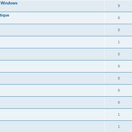
s Windows
9
tique
0
0
1
0
0
0
0
0
1
1