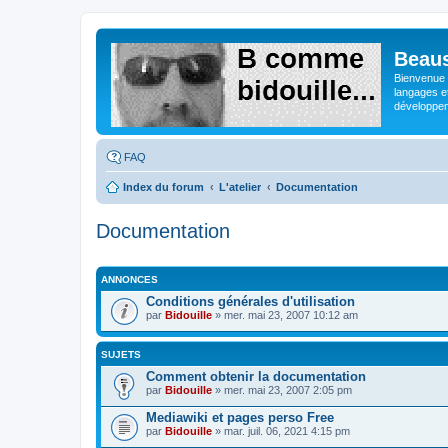
Beaus
Bienvenue s
langages e
développeme
FAQ
Index du forum
L'atelier
Documentation
Documentation
ANNONCES
Conditions générales d'utilisation
par
Bidouille
» mer. mai 23, 2007 10:12 am
SUJETS
Comment obtenir la documentation
par
Bidouille
» mer. mai 23, 2007 2:05 pm
Mediawiki et pages perso Free
par
Bidouille
» mar. juil. 06, 2021 4:15 pm