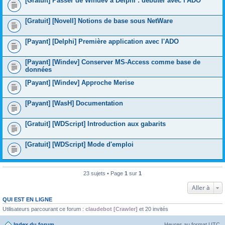
[Gratuit] Passer de Windev à Delphi : débuter avec l'ADO
[Gratuit] [Novell] Notions de base sous NetWare
[Payant] [Delphi] Première application avec l'ADO
[Payant] [Windev] Conserver MS-Access comme base de
données
[Payant] [Windev] Approche Merise
[Payant] [WasH] Documentation
[Gratuit] [WDScript] Introduction aux gabarits
[Gratuit] [WDScript] Mode d'emploi
23 sujets • Page
1
sur
1
Aller à
QUI EST EN LIGNE
Utilisateurs parcourant ce forum :
claudebot [Crawler]
et 20 invités
Index du forum
Heures au format
UTC