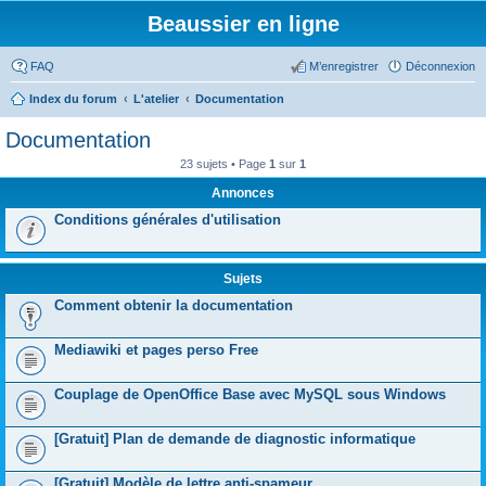
Beaussier en ligne
FAQ
M’enregistrer
Déconnexion
Index du forum
L'atelier
Documentation
Documentation
23 sujets • Page
1
sur
1
Annonces
Conditions générales d'utilisation
Sujets
Comment obtenir la documentation
Mediawiki et pages perso Free
Couplage de OpenOffice Base avec MySQL sous Windows
[Gratuit] Plan de demande de diagnostic informatique
[Gratuit] Modèle de lettre anti-spameur