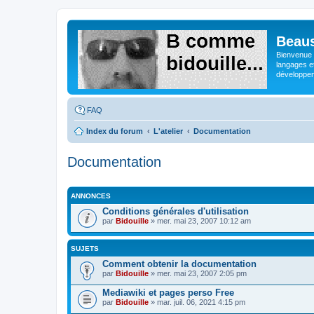
Beaus
Bienvenue s
langages e
développeme
FAQ
Index du forum
L'atelier
Documentation
Documentation
ANNONCES
Conditions générales d'utilisation
par
Bidouille
» mer. mai 23, 2007 10:12 am
SUJETS
Comment obtenir la documentation
par
Bidouille
» mer. mai 23, 2007 2:05 pm
Mediawiki et pages perso Free
par
Bidouille
» mar. juil. 06, 2021 4:15 pm