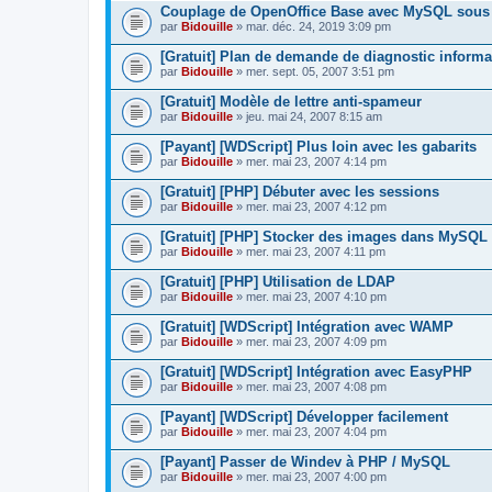
Couplage de OpenOffice Base avec MySQL sou
par
Bidouille
» mar. déc. 24, 2019 3:09 pm
[Gratuit] Plan de demande de diagnostic informa
par
Bidouille
» mer. sept. 05, 2007 3:51 pm
[Gratuit] Modèle de lettre anti-spameur
par
Bidouille
» jeu. mai 24, 2007 8:15 am
[Payant] [WDScript] Plus loin avec les gabarits
par
Bidouille
» mer. mai 23, 2007 4:14 pm
[Gratuit] [PHP] Débuter avec les sessions
par
Bidouille
» mer. mai 23, 2007 4:12 pm
[Gratuit] [PHP] Stocker des images dans MySQL
par
Bidouille
» mer. mai 23, 2007 4:11 pm
[Gratuit] [PHP] Utilisation de LDAP
par
Bidouille
» mer. mai 23, 2007 4:10 pm
[Gratuit] [WDScript] Intégration avec WAMP
par
Bidouille
» mer. mai 23, 2007 4:09 pm
[Gratuit] [WDScript] Intégration avec EasyPHP
par
Bidouille
» mer. mai 23, 2007 4:08 pm
[Payant] [WDScript] Développer facilement
par
Bidouille
» mer. mai 23, 2007 4:04 pm
[Payant] Passer de Windev à PHP / MySQL
par
Bidouille
» mer. mai 23, 2007 4:00 pm