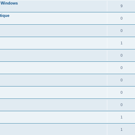
s Windows
9
tique
0
0
1
0
0
0
0
0
1
1