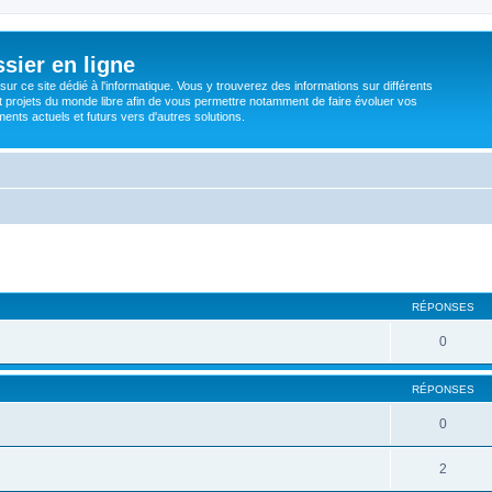
sier en ligne
ur ce site dédié à l'informatique. Vous y trouverez des informations sur différents
t projets du monde libre afin de vous permettre notamment de faire évoluer vos
nts actuels et futurs vers d'autres solutions.
RÉPONSES
0
RÉPONSES
0
2