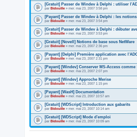
[Gratuit] Passer de Windev à Delphi : utiliser l'
par
Bidouille
» mer. mai 23, 2007 3:58 pm
[Payant] Passer de Windev à Delphi : les notion
par
Bidouille
» mer. mai 23, 2007 3:54 pm
[Gratuit] Passer de Windev à Delphi : débuter av
par
Bidouille
» mer. mai 23, 2007 3:53 pm
[Gratuit] [Novell] Notions de base sous NetWare
par
Bidouille
» mer. mai 23, 2007 2:36 pm
[Payant] [Delphi] Première application avec l'AD
par
Bidouille
» mer. mai 23, 2007 2:31 pm
[Payant] [Windev] Conserver MS-Access comme
par
Bidouille
» mer. mai 23, 2007 2:07 pm
[Payant] [Windev] Approche Merise
par
Bidouille
» mer. mai 23, 2007 1:15 pm
[Payant] [WasH] Documentation
par
Bidouille
» mer. mai 23, 2007 10:57 am
[Gratuit] [WDScript] Introduction aux gabarits
par
Bidouille
» mer. mai 23, 2007 10:14 am
[Gratuit] [WDScript] Mode d'emploi
par
Bidouille
» mer. mai 23, 2007 10:09 am