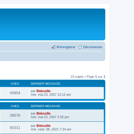
M’enregistrer
Déconnexion
23 sujets • Page
1
sur
1
VUES
DERNIER MESSAGE
par
Bidouille
45854
mer. mai 23, 2007 10:12 am
VUES
DERNIER MESSAGE
par
Bidouille
39076
mer. mai 23, 2007 2:05 pm
par
Bidouille
81011
mer. sept. 08, 2021 7:34 am