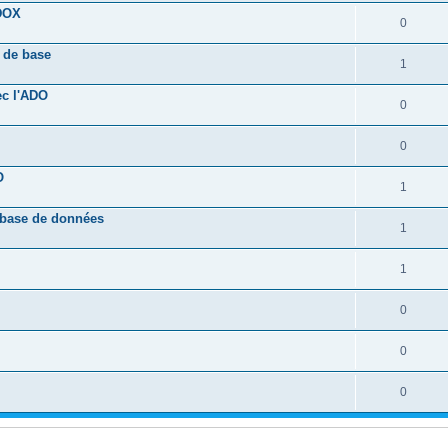
ADOX
0
s de base
1
ec l'ADO
0
0
O
1
 base de données
1
1
0
0
0