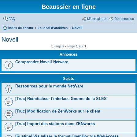
Beaussier en ligne
FAQ
M’enregistrer
Déconnexion
Index du forum
Le local d'archives
Novell
Novell
13 sujets • Page
1
sur
1
Annonces
Comprendre Novell Netware
Sujets
Ressources pour le monde NetWare
[Truc] Réinitialiser l'interface Gnome de la SLES
[Truc] Modification de ZenWorks sur le client
[Truc] Import des stations dans ZENworks
[Rustine] Visualiser le format OpenDoc via WebAccess