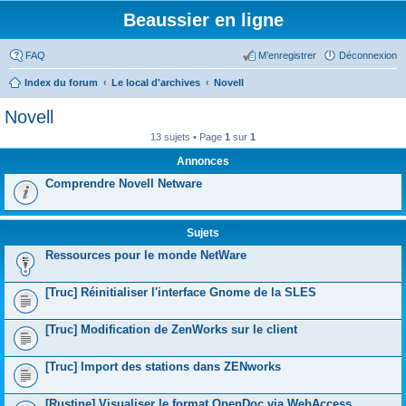
Beaussier en ligne
FAQ
M’enregistrer
Déconnexion
Index du forum
Le local d'archives
Novell
Novell
13 sujets • Page
1
sur
1
Annonces
Comprendre Novell Netware
Sujets
Ressources pour le monde NetWare
[Truc] Réinitialiser l'interface Gnome de la SLES
[Truc] Modification de ZenWorks sur le client
[Truc] Import des stations dans ZENworks
[Rustine] Visualiser le format OpenDoc via WebAccess