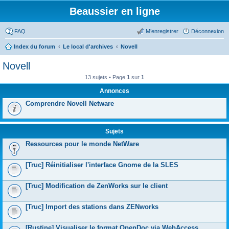
Beaussier en ligne
FAQ
M’enregistrer
Déconnexion
Index du forum
Le local d'archives
Novell
Novell
13 sujets • Page
1
sur
1
Annonces
Comprendre Novell Netware
Sujets
Ressources pour le monde NetWare
[Truc] Réinitialiser l'interface Gnome de la SLES
[Truc] Modification de ZenWorks sur le client
[Truc] Import des stations dans ZENworks
[Rustine] Visualiser le format OpenDoc via WebAccess