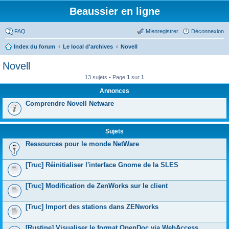
Beaussier en ligne
FAQ
M’enregistrer
Déconnexion
Index du forum
Le local d'archives
Novell
Novell
13 sujets • Page
1
sur
1
Annonces
Comprendre Novell Netware
Sujets
Ressources pour le monde NetWare
[Truc] Réinitialiser l'interface Gnome de la SLES
[Truc] Modification de ZenWorks sur le client
[Truc] Import des stations dans ZENworks
[Rustine] Visualiser le format OpenDoc via WebAccess