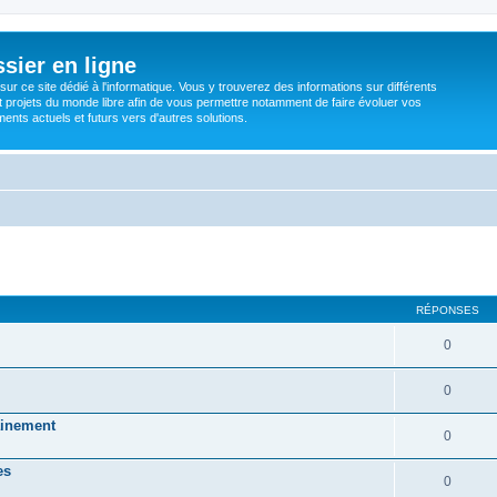
sier en ligne
ur ce site dédié à l'informatique. Vous y trouverez des informations sur différents
t projets du monde libre afin de vous permettre notamment de faire évoluer vos
nts actuels et futurs vers d'autres solutions.
RÉPONSES
0
0
mainement
0
es
0