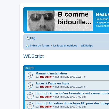
Beaus
Bienvenue s
langages e
développeme
FAQ
Index du forum
Le local d'archives
WDScript
WDScript
SUJETS
Manuel d'installation
par
Bidouille
» mer. mai 23, 2007 10:17 am
Accès à l'aide en ligne
par
Bidouille
» mer. mai 23, 2007 10:05 am
[Script] Vérifier qu'un formulaire est saisie hu
par
Bidouille
» mer. mai 23, 2007 3:50 pm
[Script] Utilisation d'une base HF pour des imag
par
Bidouille
» mer. mai 23, 2007 3:49 pm