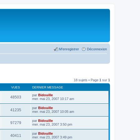
M’enregistrer
Déconnexion
18 sujets • Page
1
sur
1
VUES
DERNIER MESSAGE
par
Bidouille
48503
mer. mai 23, 2007 10:17 am
par
Bidouille
41235
mer. mai 23, 2007 10:05 am
par
Bidouille
97279
mer. mai 23, 2007 3:50 pm
par
Bidouille
40411
mer. mai 23, 2007 3:49 pm