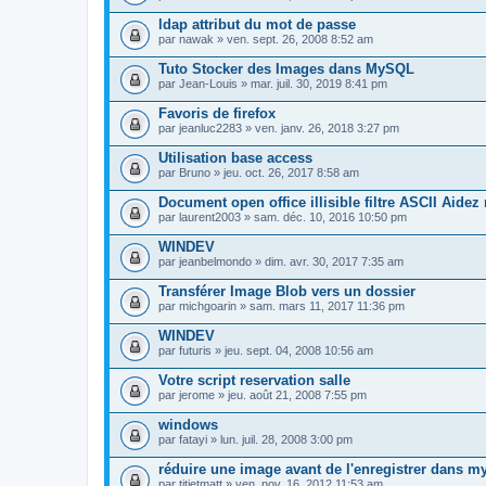
ldap attribut du mot de passe
par
nawak
» ven. sept. 26, 2008 8:52 am
Tuto Stocker des Images dans MySQL
par
Jean-Louis
» mar. juil. 30, 2019 8:41 pm
Favoris de firefox
par
jeanluc2283
» ven. janv. 26, 2018 3:27 pm
Utilisation base access
par
Bruno
» jeu. oct. 26, 2017 8:58 am
Document open office illisible filtre ASCII Aidez
par
laurent2003
» sam. déc. 10, 2016 10:50 pm
WINDEV
par
jeanbelmondo
» dim. avr. 30, 2017 7:35 am
Transférer Image Blob vers un dossier
par
michgoarin
» sam. mars 11, 2017 11:36 pm
WINDEV
par
futuris
» jeu. sept. 04, 2008 10:56 am
Votre script reservation salle
par
jerome
» jeu. août 21, 2008 7:55 pm
windows
par
fatayi
» lun. juil. 28, 2008 3:00 pm
réduire une image avant de l'enregistrer dans m
par
titietmatt
» ven. nov. 16, 2012 11:53 am