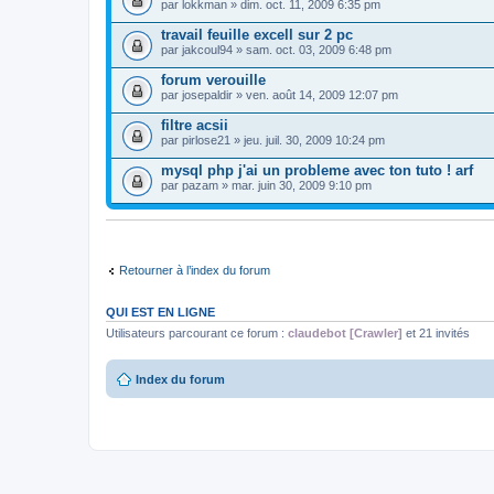
par
lokkman
» dim. oct. 11, 2009 6:35 pm
travail feuille excell sur 2 pc
par
jakcoul94
» sam. oct. 03, 2009 6:48 pm
forum verouille
par
josepaldir
» ven. août 14, 2009 12:07 pm
filtre acsii
par
pirlose21
» jeu. juil. 30, 2009 10:24 pm
mysql php j'ai un probleme avec ton tuto ! arf
par
pazam
» mar. juin 30, 2009 9:10 pm
Retourner à l’index du forum
QUI EST EN LIGNE
Utilisateurs parcourant ce forum :
claudebot [Crawler]
et 21 invités
Index du forum