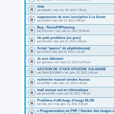
Aide
par
bbjodel
» mar. oct. 09, 2012 7:38 am
suppression de mon inscription à ce forum
par
yzebe
» mer. juin 13, 2012 4:56 pm
Bug : RoomPHPlanning
par
m4vr1ck
» ven. juin 15, 2012 10:58 am
Un petit problème (ou gros)
par
Roro16
» dim. juin 10, 2012 1:09 pm
Script "apercu" ds phpblobmysql
par
yzebe
» dim. juin 10, 2012 1:12 pm
Je suis débutant
par
garnaud
» lun. mars 12, 2012 12:04 pm
GESTION DE STOCK EPICERIE SOLIDAIRE
par
SANGROUBER
» lun. janv. 23, 2012 2:48 pm
recherche manuel windev Access
par
greffier
» dim. janv. 15, 2012 6:20 pm
mail envoye nul en informatique
par
picounette
» sam. juin 18, 2011 7:00 pm
Problème d'affichage d'image BLOB
par
edu_dzi
» mar. janv. 11, 2011 2:45 pm
« Programmation en PHP / Stocker des images