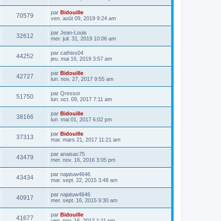
par
Bidouille
70579
ven. août 09, 2019 9:24 am
par
Jean-Louis
32612
mer. juil. 31, 2019 10:06 am
par
cathiss04
44252
jeu. mai 16, 2019 3:57 am
par
Bidouille
42727
lun. nov. 27, 2017 9:55 am
par
Qressor
51750
lun. oct. 09, 2017 7:11 am
par
Bidouille
38166
lun. mai 01, 2017 6:02 pm
par
Bidouille
37313
mar. mars 21, 2017 11:21 am
par
anaisac75
43479
mer. nov. 16, 2016 3:05 pm
par
najatuw4646
43434
mar. sept. 22, 2015 3:48 am
par
najatuw4646
40917
mer. sept. 16, 2015 9:30 am
par
Bidouille
41677
ven. nov. 16, 2012 1:11 pm