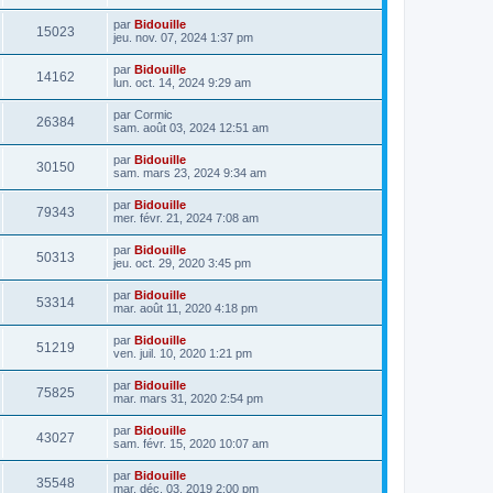
par
Bidouille
15023
jeu. nov. 07, 2024 1:37 pm
par
Bidouille
14162
lun. oct. 14, 2024 9:29 am
par
Cormic
26384
sam. août 03, 2024 12:51 am
par
Bidouille
30150
sam. mars 23, 2024 9:34 am
par
Bidouille
79343
mer. févr. 21, 2024 7:08 am
par
Bidouille
50313
jeu. oct. 29, 2020 3:45 pm
par
Bidouille
53314
mar. août 11, 2020 4:18 pm
par
Bidouille
51219
ven. juil. 10, 2020 1:21 pm
par
Bidouille
75825
mar. mars 31, 2020 2:54 pm
par
Bidouille
43027
sam. févr. 15, 2020 10:07 am
par
Bidouille
35548
mar. déc. 03, 2019 2:00 pm