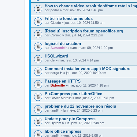
How to change video resolution/frame rate in I
par
pedro
» mar. nov. 05, 2024 1:40 pm
Filtrer ne fonctionne plus
par
Claude
» jeu. oct. 10, 2024 11:50 am
[Résolu] inscription forum.openoffice.org
par
Cormic
» dim. juil. 14, 2024 2:21 pm
logiciel de creation
par
Aarsonhfr
» sam. mars 09, 2024 1:29 pm
HSQLwizard
par
dle
» mar. févr. 13, 2024 4:14 pm
Comment installer votre appli MOD-signature
par
serge H
» jeu. oct. 29, 2020 10:10 am
Passage en HTTPS
par
Bidouille
» mar. août 11, 2020 4:18 pm
PixCompress pour LibreOffice
par
Olivier Morelle
» mar. juin 02, 2020 1:31 pm
probleme du 22 novembre non résolu
par
tam84
» lun. févr. 24, 2020 6:23 pm
Update pour pix Compress
par
Djerem
» lun. janv. 13, 2020 2:48 am
libre office impress
par
tam84
» ven. nov. 22, 2019 5:08 pm