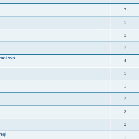
7
1
2
2
 moi svp
4
1
1
2
2
2
ysql
1