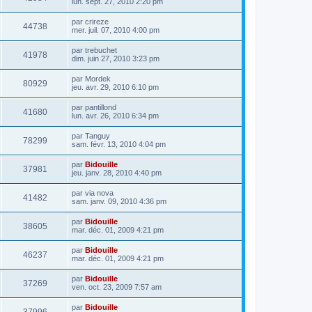
lun. sept. 27, 2010 2:20 pm
par
crireze
44738
mer. juil. 07, 2010 4:00 pm
par
trebuchet
41978
dim. juin 27, 2010 3:23 pm
par
Mordek
80929
jeu. avr. 29, 2010 6:10 pm
par
pantillond
41680
lun. avr. 26, 2010 6:34 pm
par
Tanguy
78299
sam. févr. 13, 2010 4:04 pm
par
Bidouille
37981
jeu. janv. 28, 2010 4:40 pm
par
via nova
41482
sam. janv. 09, 2010 4:36 pm
par
Bidouille
38605
mar. déc. 01, 2009 4:21 pm
par
Bidouille
46237
mar. déc. 01, 2009 4:21 pm
par
Bidouille
37269
ven. oct. 23, 2009 7:57 am
par
Bidouille
37996