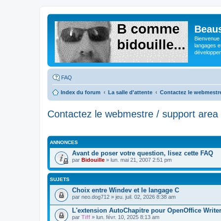
Beaus
Bienvenue s
langages e
développeme
FAQ
Index du forum
La salle d'attente
Contactez le webmestre
Contactez le webmestre / support area
ANNONCES
Avant de poser votre question, lisez cette FAQ
par
Bidouille
» lun. mai 21, 2007 2:51 pm
SUJETS
Choix entre Windev et le langage C
par
neo.dog712
» jeu. juil. 02, 2026 8:38 am
L'extension AutoChapitre pour OpenOffice Write
par
Tiff
» lun. févr. 10, 2025 8:13 am