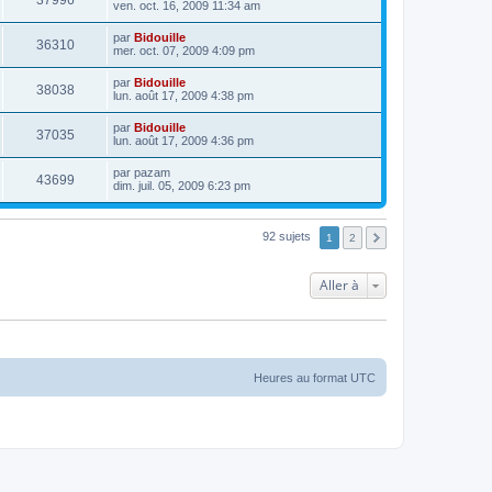
ven. oct. 16, 2009 11:34 am
par
Bidouille
36310
mer. oct. 07, 2009 4:09 pm
par
Bidouille
38038
lun. août 17, 2009 4:38 pm
par
Bidouille
37035
lun. août 17, 2009 4:36 pm
par
pazam
43699
dim. juil. 05, 2009 6:23 pm
92 sujets
1
2
Aller à
Heures au format
UTC