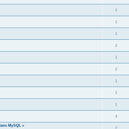
1
1
1
2
1
2
1
1
1
3
 dans MySQL »
2