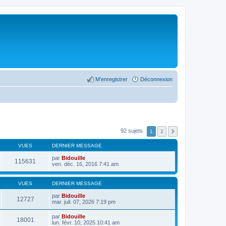
M’enregistrer
Déconnexion
92 sujets
1
2
VUES
DERNIER MESSAGE
par
Bidouille
115631
ven. déc. 16, 2016 7:41 am
VUES
DERNIER MESSAGE
par
Bidouille
12727
mar. juil. 07, 2026 7:19 pm
par
Bidouille
18001
lun. févr. 10, 2025 10:41 am