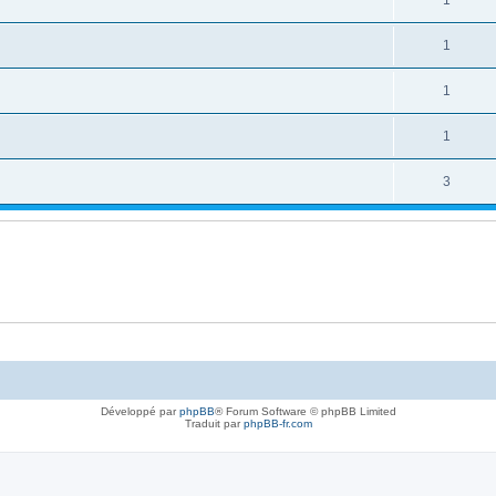
1
1
1
3
Développé par
phpBB
® Forum Software © phpBB Limited
Traduit par
phpBB-fr.com