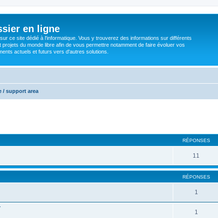
sier en ligne
ur ce site dédié à l'informatique. Vous y trouverez des informations sur différents
t projets du monde libre afin de vous permettre notamment de faire évoluer vos
nts actuels et futurs vers d'autres solutions.
 / support area
RÉPONSES
11
RÉPONSES
1
r
1