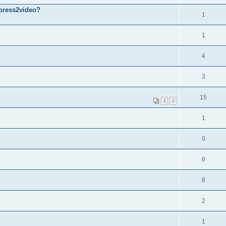
mpress2video?
1
1
4
3
15
1
2
1
0
6
8
2
1