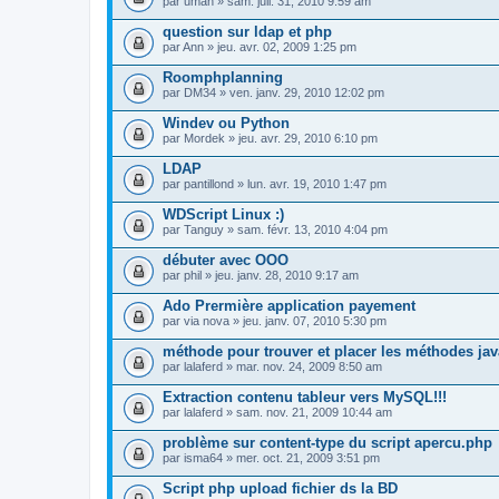
par
uman
» sam. juil. 31, 2010 9:59 am
question sur ldap et php
par
Ann
» jeu. avr. 02, 2009 1:25 pm
Roomphplanning
par
DM34
» ven. janv. 29, 2010 12:02 pm
Windev ou Python
par
Mordek
» jeu. avr. 29, 2010 6:10 pm
LDAP
par
pantillond
» lun. avr. 19, 2010 1:47 pm
WDScript Linux :)
par
Tanguy
» sam. févr. 13, 2010 4:04 pm
débuter avec OOO
par
phil
» jeu. janv. 28, 2010 9:17 am
Ado Prermière application payement
par
via nova
» jeu. janv. 07, 2010 5:30 pm
méthode pour trouver et placer les méthodes jav
par
lalaferd
» mar. nov. 24, 2009 8:50 am
Extraction contenu tableur vers MySQL!!!
par
lalaferd
» sam. nov. 21, 2009 10:44 am
problème sur content-type du script apercu.php
par
isma64
» mer. oct. 21, 2009 3:51 pm
Script php upload fichier ds la BD