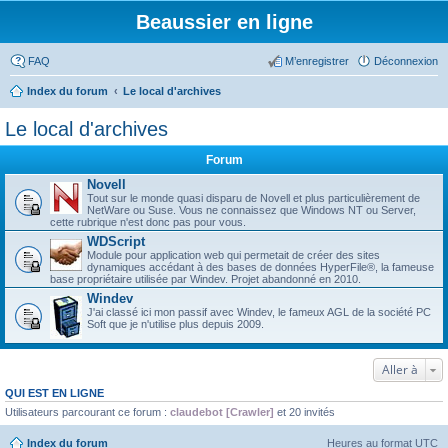
Beaussier en ligne
FAQ
M’enregistrer
Déconnexion
Index du forum
Le local d'archives
Le local d'archives
Forum
Novell
Tout sur le monde quasi disparu de Novell et plus particulièrement de
NetWare ou Suse. Vous ne connaissez que Windows NT ou Server,
cette rubrique n'est donc pas pour vous.
WDScript
Module pour application web qui permetait de créer des sites
dynamiques accédant à des bases de données HyperFile®, la fameuse
base propriétaire utilisée par Windev. Projet abandonné en 2010.
Windev
J'ai classé ici mon passif avec Windev, le fameux AGL de la société PC
Soft que je n'utilise plus depuis 2009.
Aller à
QUI EST EN LIGNE
Utilisateurs parcourant ce forum :
claudebot [Crawler]
et 20 invités
Index du forum
Heures au format
UTC