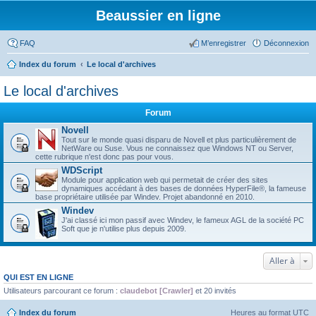
Beaussier en ligne
FAQ
M’enregistrer
Déconnexion
Index du forum
Le local d'archives
Le local d'archives
Forum
Novell
Tout sur le monde quasi disparu de Novell et plus particulièrement de
NetWare ou Suse. Vous ne connaissez que Windows NT ou Server,
cette rubrique n'est donc pas pour vous.
WDScript
Module pour application web qui permetait de créer des sites
dynamiques accédant à des bases de données HyperFile®, la fameuse
base propriétaire utilisée par Windev. Projet abandonné en 2010.
Windev
J'ai classé ici mon passif avec Windev, le fameux AGL de la société PC
Soft que je n'utilise plus depuis 2009.
Aller à
QUI EST EN LIGNE
Utilisateurs parcourant ce forum :
claudebot [Crawler]
et 20 invités
Index du forum
Heures au format
UTC