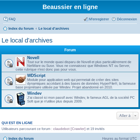
Beaussier en ligne
FAQ
M’enregistrer
Déconnexion
Index du forum
Le local d'archives
Le local d'archives
Forum
Novell
Tout sur le monde quasi disparu de Novell et plus particulièrement de
NetWare ou Suse. Vous ne connaissez que Windows NT ou Server,
cette rubrique n'est donc pas pour vous.
WDScript
Module pour application web qui permetait de créer des sites
dynamiques accédant à des bases de données HyperFile®, la fameuse
base propriétaire utilisée par Windev. Projet abandonné en 2010.
Windev
J'ai classé ici mon passif avec Windev, le fameux AGL de la société PC
Soft que je n'utilise plus depuis 2009.
Aller à
QUI EST EN LIGNE
Utilisateurs parcourant ce forum :
claudebot [Crawler]
et 19 invités
Index du forum
Heures au format
UTC