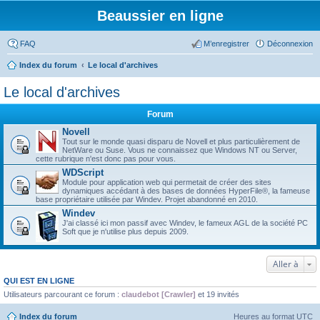
Beaussier en ligne
FAQ
M’enregistrer
Déconnexion
Index du forum
Le local d'archives
Le local d'archives
Forum
Novell
Tout sur le monde quasi disparu de Novell et plus particulièrement de
NetWare ou Suse. Vous ne connaissez que Windows NT ou Server,
cette rubrique n'est donc pas pour vous.
WDScript
Module pour application web qui permetait de créer des sites
dynamiques accédant à des bases de données HyperFile®, la fameuse
base propriétaire utilisée par Windev. Projet abandonné en 2010.
Windev
J'ai classé ici mon passif avec Windev, le fameux AGL de la société PC
Soft que je n'utilise plus depuis 2009.
Aller à
QUI EST EN LIGNE
Utilisateurs parcourant ce forum :
claudebot [Crawler]
et 19 invités
Index du forum
Heures au format
UTC