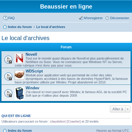
Beaussier en ligne
FAQ
M’enregistrer
Déconnexion
Index du forum
Le local d'archives
Le local d'archives
Forum
Novell
Tout sur le monde quasi disparu de Novell et plus particulièrement de
NetWare ou Suse. Vous ne connaissez que Windows NT ou Server,
cette rubrique n'est donc pas pour vous.
WDScript
Module pour application web qui permetait de créer des sites
dynamiques accédant à des bases de données HyperFile®, la fameuse
base propriétaire utilisée par Windev. Projet abandonné en 2010.
Windev
J'ai classé ici mon passif avec Windev, le fameux AGL de la société PC
Soft que je n'utilise plus depuis 2009.
Aller à
QUI EST EN LIGNE
Utilisateurs parcourant ce forum :
claudebot [Crawler]
et 20 invités
Index du forum
Heures au format
UTC