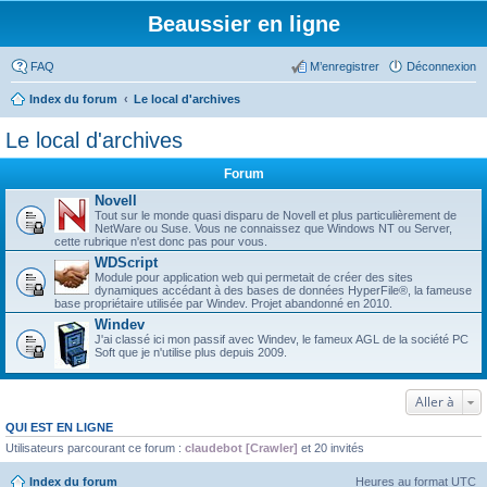
Beaussier en ligne
FAQ
M’enregistrer
Déconnexion
Index du forum
Le local d'archives
Le local d'archives
Forum
Novell
Tout sur le monde quasi disparu de Novell et plus particulièrement de
NetWare ou Suse. Vous ne connaissez que Windows NT ou Server,
cette rubrique n'est donc pas pour vous.
WDScript
Module pour application web qui permetait de créer des sites
dynamiques accédant à des bases de données HyperFile®, la fameuse
base propriétaire utilisée par Windev. Projet abandonné en 2010.
Windev
J'ai classé ici mon passif avec Windev, le fameux AGL de la société PC
Soft que je n'utilise plus depuis 2009.
Aller à
QUI EST EN LIGNE
Utilisateurs parcourant ce forum :
claudebot [Crawler]
et 20 invités
Index du forum
Heures au format
UTC