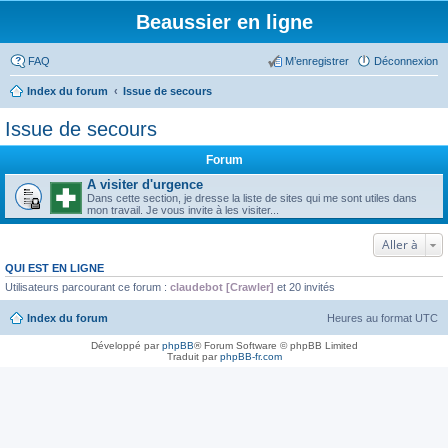
Beaussier en ligne
FAQ
M’enregistrer
Déconnexion
Index du forum
Issue de secours
Issue de secours
Forum
A visiter d'urgence
Dans cette section, je dresse la liste de sites qui me sont utiles dans
mon travail. Je vous invite à les visiter...
Aller à
QUI EST EN LIGNE
Utilisateurs parcourant ce forum :
claudebot [Crawler]
et 20 invités
Index du forum
Heures au format
UTC
Développé par
phpBB
® Forum Software © phpBB Limited
Traduit par
phpBB-fr.com