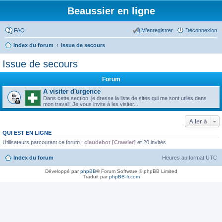
Beaussier en ligne
FAQ
M’enregistrer
Déconnexion
Index du forum
Issue de secours
Issue de secours
Forum
A visiter d'urgence
Dans cette section, je dresse la liste de sites qui me sont utiles dans
mon travail. Je vous invite à les visiter...
Aller à
QUI EST EN LIGNE
Utilisateurs parcourant ce forum :
claudebot [Crawler]
et 20 invités
Index du forum
Heures au format
UTC
Développé par
phpBB
® Forum Software © phpBB Limited
Traduit par
phpBB-fr.com