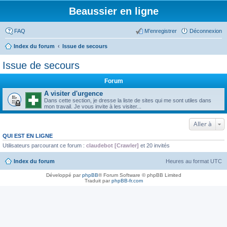
Beaussier en ligne
FAQ
M’enregistrer
Déconnexion
Index du forum
Issue de secours
Issue de secours
Forum
A visiter d'urgence
Dans cette section, je dresse la liste de sites qui me sont utiles dans
mon travail. Je vous invite à les visiter...
Aller à
QUI EST EN LIGNE
Utilisateurs parcourant ce forum :
claudebot [Crawler]
et 20 invités
Index du forum
Heures au format
UTC
Développé par
phpBB
® Forum Software © phpBB Limited
Traduit par
phpBB-fr.com