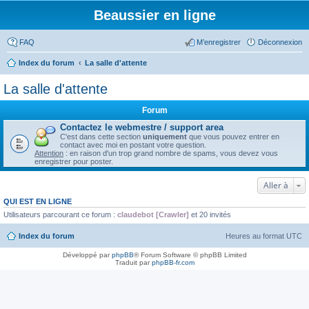
Beaussier en ligne
FAQ
M’enregistrer
Déconnexion
Index du forum
La salle d'attente
La salle d'attente
Forum
Contactez le webmestre / support area
C'est dans cette section
uniquement
que vous pouvez entrer en
contact avec moi en postant votre question.
Attention
: en raison d'un trop grand nombre de spams, vous devez vous
enregistrer pour poster.
Aller à
QUI EST EN LIGNE
Utilisateurs parcourant ce forum :
claudebot [Crawler]
et 20 invités
Index du forum
Heures au format
UTC
Développé par
phpBB
® Forum Software © phpBB Limited
Traduit par
phpBB-fr.com