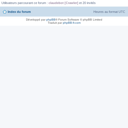
Utilisateurs parcourant ce forum :
claudebot [Crawler]
et 20 invités
Index du forum
Heures au format
UTC
Développé par
phpBB
® Forum Software © phpBB Limited
Traduit par
phpBB-fr.com