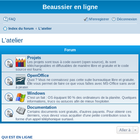
Beaussier en ligne
FAQ
M’enregistrer
Déconnexion
Index du forum
L'atelier
L'atelier
Forum
Projets
Les projets sont tous à code ouvert (open source), ils sont
téléchargeables et diffusables de manière libre et gratuite et le code
source est fourni.
OpenOffice
Quoi ? Vous ne connaissez pas cette suite bureautique libre et gratuite.
Elle vous permet de faire ce que vous faîtes avec MS-Office sans avoir
à pirater.
Windows
C'est un fait : OS équipant 90 % des ordinateurs de la planète. Quelques
informations, trucs ou astuces afin de mieux l'exploiter.
Documentation
Certains documents sont gratuits, d'autres payants. Pour obtenir ces
derniers, vous devez vous acquitter d'une petite contribution sous la
forme d'un appel téléphonique surtaxé.
Aller à
QUI EST EN LIGNE