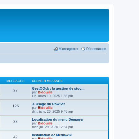
M’enregistrer
Déconnexion
MESSAGES
DERNIER MESSAGE
GestOOck : la gestion de stoc…
37
par
Bidouille
lun. mars 10, 2025 1:36 pm
J. Usage du RowSet
126
par
Bidouille
dim. janv. 26, 2025 9:48 am
Localisation du menu Démarrer
38
par
Bidouille
mer. juil. 29, 2020 12:54 pm
Installation de Mediawiki
42
par
Bidouille