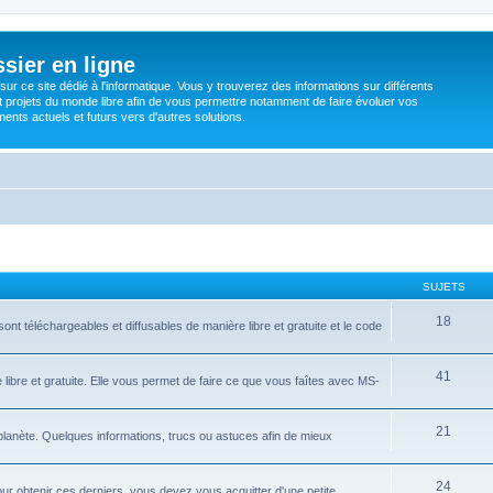
sier en ligne
ur ce site dédié à l'informatique. Vous y trouverez des informations sur différents
t projets du monde libre afin de vous permettre notamment de faire évoluer vos
nts actuels et futurs vers d'autres solutions.
SUJETS
18
ont téléchargeables et diffusables de manière libre et gratuite et le code
41
libre et gratuite. Elle vous permet de faire ce que vous faîtes avec MS-
21
 planète. Quelques informations, trucs ou astuces afin de mieux
24
ur obtenir ces derniers, vous devez vous acquitter d'une petite