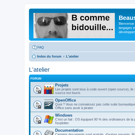
Beaus
Bienvenue s
langages e
développeme
FAQ
Index du forum
L'atelier
L'atelier
FORUM
Projets
Les projets sont tous à code ouvert (open source), ils s
source est fourni.
OpenOffice
Quoi ? Vous ne connaissez pas cette suite bureautique 
Office sans avoir à pirater.
Windows
C'est un fait : OS équipant 90 % des ordinateurs de la
l'exploiter.
Documentation
Certains documents sont gratuits, d'autres payants. Po