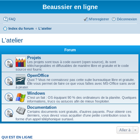
Beaussier en ligne
FAQ
M’enregistrer
Déconnexion
Index du forum
L'atelier
L'atelier
Forum
Projets
Les projets sont tous à code ouvert (open source), ils sont
téléchargeables et diffusables de manière libre et gratuite et le code
source est fourni.
OpenOffice
Quoi ? Vous ne connaissez pas cette suite bureautique libre et gratuite.
Elle vous permet de faire ce que vous faîtes avec MS-Office sans avoir
à pirater.
Windows
C'est un fait : OS équipant 90 % des ordinateurs de la planète. Quelques
informations, trucs ou astuces afin de mieux l'exploiter.
Documentation
Certains documents sont gratuits, d'autres payants. Pour obtenir ces
derniers, vous devez vous acquitter d'une petite contribution sous la
forme d'un appel téléphonique surtaxé.
Aller à
QUI EST EN LIGNE