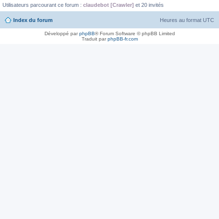
Utilisateurs parcourant ce forum :
claudebot [Crawler]
et 20 invités
Index du forum
Heures au format
UTC
Développé par
phpBB
® Forum Software © phpBB Limited
Traduit par
phpBB-fr.com