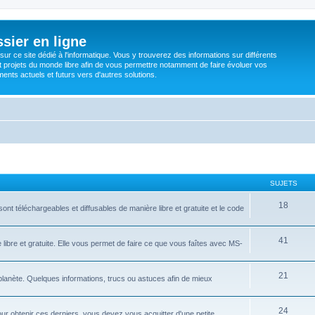
sier en ligne
ur ce site dédié à l'informatique. Vous y trouverez des informations sur différents
t projets du monde libre afin de vous permettre notamment de faire évoluer vos
nts actuels et futurs vers d'autres solutions.
SUJETS
18
ont téléchargeables et diffusables de manière libre et gratuite et le code
41
libre et gratuite. Elle vous permet de faire ce que vous faîtes avec MS-
21
 planète. Quelques informations, trucs ou astuces afin de mieux
24
ur obtenir ces derniers, vous devez vous acquitter d'une petite