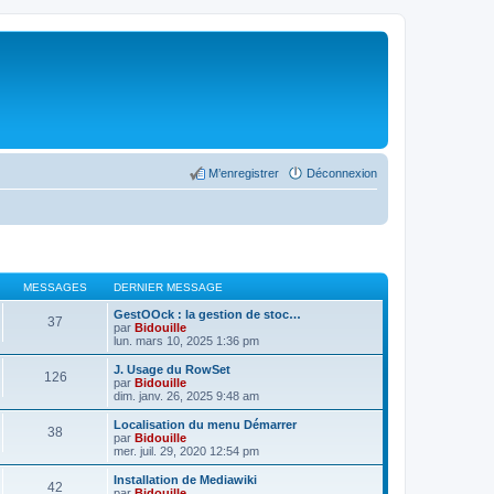
M’enregistrer
Déconnexion
MESSAGES
DERNIER MESSAGE
GestOOck : la gestion de stoc…
37
par
Bidouille
lun. mars 10, 2025 1:36 pm
J. Usage du RowSet
126
par
Bidouille
dim. janv. 26, 2025 9:48 am
Localisation du menu Démarrer
38
par
Bidouille
mer. juil. 29, 2020 12:54 pm
Installation de Mediawiki
42
par
Bidouille