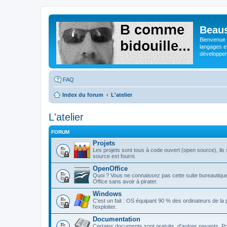
Beaus
Bienvenue s
langages e
développeme
FAQ
Index du forum
L'atelier
L'atelier
FORUM
Projets
Les projets sont tous à code ouvert (open source), ils s
source est fourni.
OpenOffice
Quoi ? Vous ne connaissez pas cette suite bureautique 
Office sans avoir à pirater.
Windows
C'est un fait : OS équipant 90 % des ordinateurs de la
l'exploiter.
Documentation
Certains documents sont gratuits, d'autres payants. Po